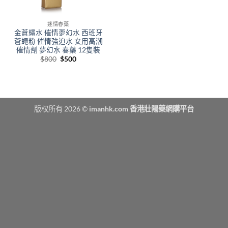
迷情春藥
金蒼蠅水 催情夢幻水 西班牙
蒼蠅粉 催情強迫水 女用高潮
催情劑 夢幻水 春藥 12隻裝
Original
Current
$
800
$
500
price
price
was:
is:
$800.
$500.
版权所有 2026 ©
imanhk.com 香港壯陽藥網購平台