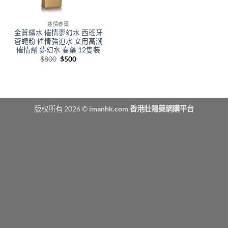
迷情春藥
金蒼蠅水 催情夢幻水 西班牙
蒼蠅粉 催情強迫水 女用高潮
催情劑 夢幻水 春藥 12隻裝
Original
Current
$
800
$
500
price
price
was:
is:
$800.
$500.
版权所有 2026 ©
imanhk.com 香港壯陽藥網購平台