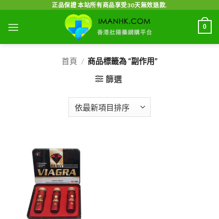
Skip
正品保證 本站所有商品享受30天無效退款.
to
0
content
首頁
/
商品標籤為 “副作用”
篩選