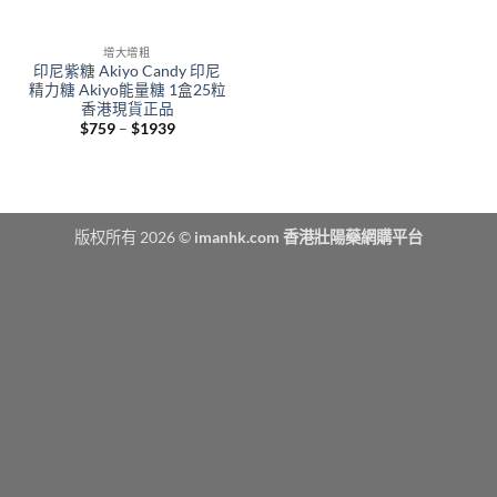
增大增粗
印尼紫糖 Akiyo Candy 印尼
精力糖 Akiyo能量糖 1盒25粒
香港現貨正品
Price
$
759
–
$
1939
range:
$759
through
$1939
版权所有 2026 ©
imanhk.com 香港壯陽藥網購平台