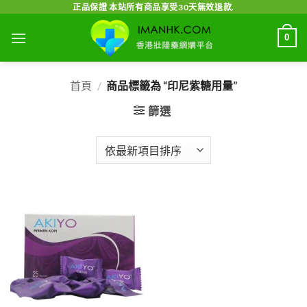
Skip
正品保證 本站所有商品享受30天無效退款.
to
0
content
首頁
/
商品標籤為 “印尼紫糖用量”
篩選