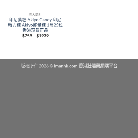
增大增粗
印尼紫糖 Akiyo Candy 印尼
精力糖 Akiyo能量糖 1盒25粒
香港現貨正品
Price
$
759
–
$
1939
range:
$759
through
$1939
版权所有 2026 ©
imanhk.com 香港壯陽藥網購平台