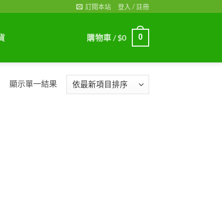
訂閱本站
登入 / 註冊
貨
購物車 /
$
0
0
顯示單一結果