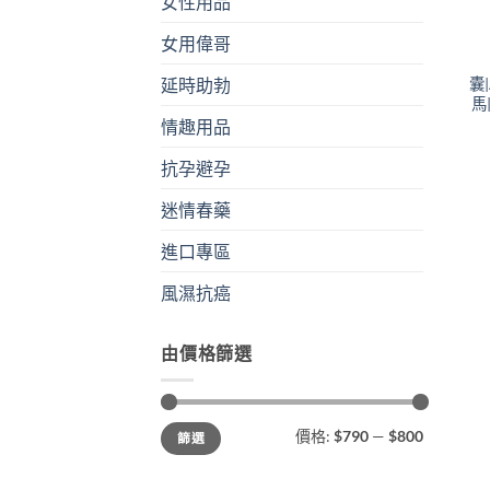
女性用品
+
女用偉哥
囊|
延時助勃
馬
情趣用品
抗孕避孕
迷情春藥
進口專區
風濕抗癌
由價格篩選
最
最
價格:
$790
—
$800
篩選
低
高
價
價
格
格