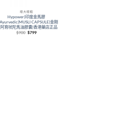
增大增粗
Hypower|印度金馬膠
Ayurvedic|MUSLI CAPSULE|金剛
|阿育吠陀馬油膠囊|香港藥店正品
Original
Current
$
900
$
799
price
price
was:
is:
$900.
$799.