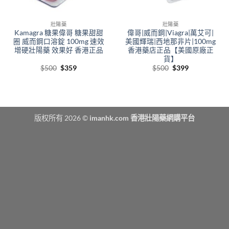
壯陽藥
壯陽藥
Kamagra 糖果偉哥 糖果甜甜
偉哥|威而鋼|Viagra|萬艾可|
圈 威而鋼口溶錠 100mg 速效
美國輝瑞|西地那非片|100mg
增硬壯陽藥 效果好 香港正品
香港藥店正品【美國原廠正
貨】
Original
Current
Original
Current
$
500
$
359
$
500
$
399
price
price
price
price
was:
is:
was:
is:
$500.
$359.
$500.
$399.
版权所有 2026 ©
imanhk.com 香港壯陽藥網購平台