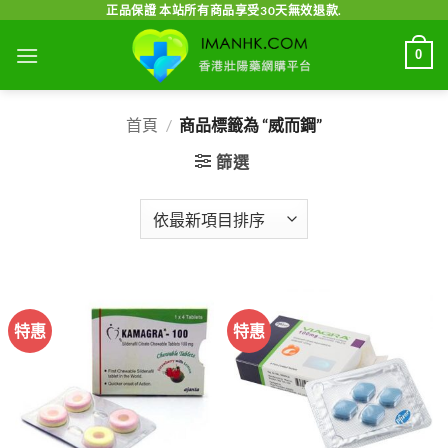
Skip
正品保證 本站所有商品享受30天無效退款.
to
0
content
首頁
/
商品標籤為 “威而鋼”
篩選
特惠
特惠