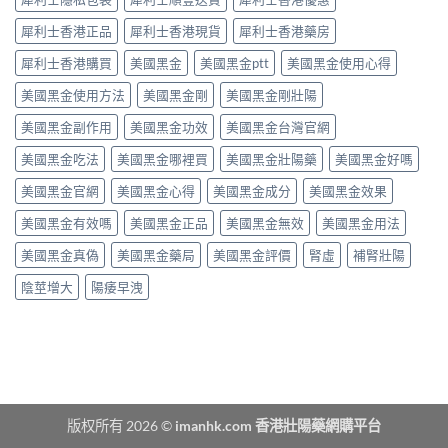
揀？
張
中
10mg、
類
犀利士香港正品
犀利士香港現貨
犀利士香港藥房
20mg
藥
按
犀利士香港購買
美國黑金
美國黑金ptt
美國黑金使用心得
物：
需
硝
美國黑金使用方法
美國黑金剛
美國黑金剛壯陽
定
酸
5mg
酯
美國黑金副作用
美國黑金功效
美國黑金台灣官網
每
死
日
線
美國黑金吃法
美國黑金哪裡買
美國黑金壯陽藥
美國黑金好嗎
錠？
的
藥
醫
美國黑金官網
美國黑金心得
美國黑金成分
美國黑金效果
師
理
唔
解
美國黑金有效嗎
美國黑金正品
美國黑金無效
美國黑金用法
背
析〉
label，
中
美國黑金真偽
美國黑金藥局
美國黑金評價
腎虛
補腎壯陽
只
講
陰莖增大
陽痿早洩
你
點
樣
對
號
入
座〉
中
版权所有 2026 ©
imanhk.com 香港壯陽藥網購平台