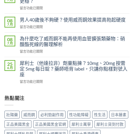
更穩？
對
在
留言功能已關閉
早
〈威
洩
而
有
男人40歲後不夠硬？使用威而鋼效果提高勃起硬度
08
鋼
效
7 月
在
留言功能已關閉
100mg
嗎？
〈男
沒
吃
人
為什麼吃了威而鋼不能再使用血管擴張類藥物：硝
感
08
了
40
7 月
覺，
酸酯死線的醫理解析
沒
歲
為
效
在
留言功能已關閉
後
什
別
〈為
不
麼
急
什
夠
犀利士（他達拉非）劑量點揀？10mg、20mg 按需
25
換
著
麼
硬？
6 月
定 5mg 每日錠？藥師唔背 label，只講你點樣對號入
每
怪
吃
使
座
日
藥，
了
用
犀
先
在
威
留言功能已關閉
威
利
搞
〈犀
而
而
士
懂
利
鋼
鋼
5mg
這
士
不
熱點關注
效
反
5
（他
能
果
而
件
達
再
提
更
事〉
拉
使
高
壯陽藥
威而鋼
必利勁副作用
性功能障礙
性生活
日本藤素
穩？〉
中
非）
用
勃
中
劑
血
起
正品美國黑金
正品美國黑金官網
犀利士萬寧
犀利士貨到付款
量
管
硬
點
擴
度〉
犀利士隱私包裝
犀利士順豐送貨
犀利士香港優惠