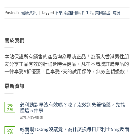
Posted in
健康資訊
|
Tagged
不舉
,
勃起困難
,
性生活
,
美國黑金
,
陽痿
關於我們
本站保證所有銷售的產品均為原裝正品！為廣大香港男性朋
友分享正品有效的壯陽延時保健品。凡在本商城訂購產品的
一律享受9折優惠！且享受7天的試用保障，無效全額退款！
最新資訊
必利勁對早洩有效嗎？吃了沒效別急著怪藥，先搞
29
7 月
懂這 5 件事
在
留言功能已關閉
〈必
利
威而鋼100mg沒感覺，為什麼換每日犀利士5mg反而
29
勁
7 月