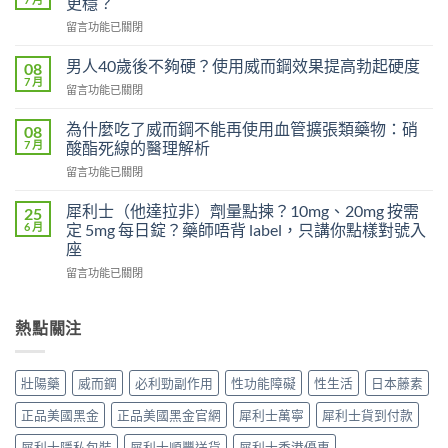
更穩？
對
在
留言功能已關閉
早
〈威
洩
而
有
男人40歲後不夠硬？使用威而鋼效果提高勃起硬度
08
鋼
效
7 月
在
留言功能已關閉
100mg
嗎？
〈男
沒
吃
人
為什麼吃了威而鋼不能再使用血管擴張類藥物：硝
感
08
了
40
7 月
覺，
酸酯死線的醫理解析
沒
歲
為
效
在
留言功能已關閉
後
什
別
〈為
不
麼
急
什
夠
犀利士（他達拉非）劑量點揀？10mg、20mg 按需
25
換
著
麼
硬？
6 月
定 5mg 每日錠？藥師唔背 label，只講你點樣對號入
每
怪
吃
使
座
日
藥，
了
用
犀
先
在
威
留言功能已關閉
威
利
搞
〈犀
而
而
士
懂
利
鋼
鋼
5mg
這
士
不
熱點關注
效
反
5
（他
能
果
而
件
達
再
提
更
事〉
拉
使
高
壯陽藥
威而鋼
必利勁副作用
性功能障礙
性生活
日本藤素
穩？〉
中
非）
用
勃
中
劑
血
起
正品美國黑金
正品美國黑金官網
犀利士萬寧
犀利士貨到付款
量
管
硬
點
擴
度〉
犀利士隱私包裝
犀利士順豐送貨
犀利士香港優惠