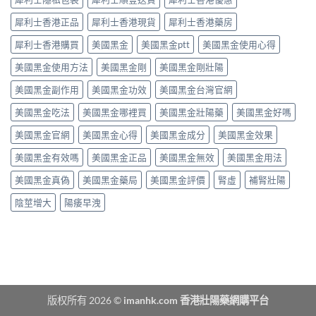
揀？
張
中
10mg、
類
犀利士香港正品
犀利士香港現貨
犀利士香港藥房
20mg
藥
按
犀利士香港購買
美國黑金
美國黑金ptt
美國黑金使用心得
物：
需
硝
美國黑金使用方法
美國黑金剛
美國黑金剛壯陽
定
酸
5mg
酯
美國黑金副作用
美國黑金功效
美國黑金台灣官網
每
死
日
線
美國黑金吃法
美國黑金哪裡買
美國黑金壯陽藥
美國黑金好嗎
錠？
的
藥
醫
美國黑金官網
美國黑金心得
美國黑金成分
美國黑金效果
師
理
唔
解
美國黑金有效嗎
美國黑金正品
美國黑金無效
美國黑金用法
背
析〉
label，
中
美國黑金真偽
美國黑金藥局
美國黑金評價
腎虛
補腎壯陽
只
講
陰莖增大
陽痿早洩
你
點
樣
對
號
入
座〉
中
版权所有 2026 ©
imanhk.com 香港壯陽藥網購平台