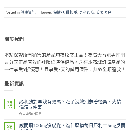
Posted in
健康資訊
|
Tagged
保健品
,
壯陽藥
,
男科疾病
,
美國黑金
關於我們
本站保證所有銷售的產品均為原裝正品！為廣大香港男性朋
友分享正品有效的壯陽延時保健品。凡在本商城訂購產品的
一律享受9折優惠！且享受7天的試用保障，無效全額退款！
最新資訊
必利勁對早洩有效嗎？吃了沒效別急著怪藥，先搞
29
7 月
懂這 5 件事
在
留言功能已關閉
〈必
利
威而鋼100mg沒感覺，為什麼換每日犀利士5mg反而
29
勁
7 月