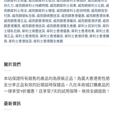
而鋼犀利士劑量
,
威而鋼犀利士區別
,
威而鋼犀利士哪個好
,
威而鋼犀利士
持久力
,
威而鋼犀利士持續時間
,
威而鋼犀利士效果
,
威而鋼犀利士比較
,
威
而鋼犀利士用法
,
威而鋼犀利士硬度
,
威而鋼犀利士起效時間
,
威而鋼貨到
付款
,
威而鋼隱私包裝
,
威而鋼順豐送貨
,
威而鋼香港優惠
,
威而鋼香港效果
,
威而鋼香港正品
,
威而鋼香港現貨
,
威而鋼香港藥房
,
威而鋼香港評價
,
威而
鋼香港購買
,
威而鋼香港送貨
,
威而鋼香港醫生推薦
,
犀利士貨到付款
,
犀利
士隱私包裝
,
犀利士順豐送貨
,
犀利士香港優惠
,
犀利士香港效果
,
犀利士香
港正品
,
犀利士香港現貨
,
犀利士香港藥房
,
犀利士香港評價
,
犀利士香港購
買
,
犀利士香港送貨
,
犀利士香港醫生推薦
關於我們
本站保證所有銷售的產品均為原裝正品！為廣大香港男性朋
友分享正品有效的壯陽延時保健品。凡在本商城訂購產品的
一律享受9折優惠！且享受7天的試用保障，無效全額退款！
最新資訊