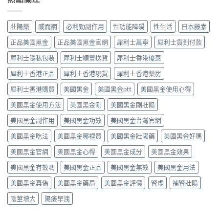
反
5
（他
能
果
而
件
達
再
提
更
事〉
拉
使
高
壯陽藥
威而鋼
必利勁副作用
性功能障礙
性生活
日本藤素
穩？〉
中
非）
用
勃
中
劑
血
起
正品美國黑金
正品美國黑金官網
犀利士萬寧
犀利士貨到付款
量
管
硬
點
擴
度〉
犀利士隱私包裝
犀利士順豐送貨
犀利士香港優惠
揀？
張
中
10mg、
類
犀利士香港正品
犀利士香港現貨
犀利士香港藥房
20mg
藥
按
犀利士香港購買
美國黑金
美國黑金ptt
美國黑金使用心得
物：
需
硝
美國黑金使用方法
美國黑金剛
美國黑金剛壯陽
定
酸
5mg
酯
美國黑金副作用
美國黑金功效
美國黑金台灣官網
每
死
日
線
美國黑金吃法
美國黑金哪裡買
美國黑金壯陽藥
美國黑金好嗎
錠？
的
藥
醫
美國黑金官網
美國黑金心得
美國黑金成分
美國黑金效果
師
理
唔
解
美國黑金有效嗎
美國黑金正品
美國黑金無效
美國黑金用法
背
析〉
label，
中
美國黑金真偽
美國黑金藥局
美國黑金評價
腎虛
補腎壯陽
只
講
陰莖增大
陽痿早洩
你
點