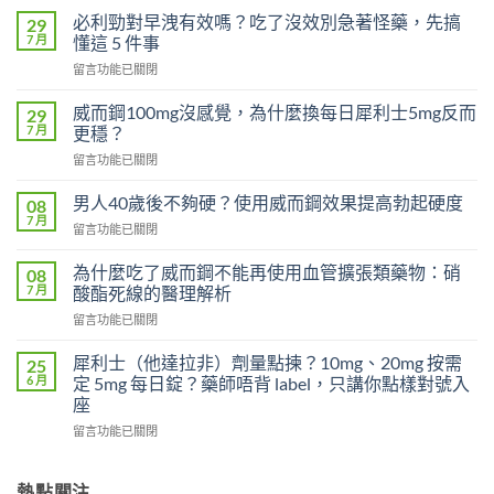
必利勁對早洩有效嗎？吃了沒效別急著怪藥，先搞
29
7 月
懂這 5 件事
在
留言功能已關閉
〈必
利
威而鋼100mg沒感覺，為什麼換每日犀利士5mg反而
29
勁
7 月
更穩？
對
在
留言功能已關閉
早
〈威
洩
而
有
男人40歲後不夠硬？使用威而鋼效果提高勃起硬度
08
鋼
效
7 月
在
留言功能已關閉
100mg
嗎？
〈男
沒
吃
人
為什麼吃了威而鋼不能再使用血管擴張類藥物：硝
感
08
了
40
7 月
覺，
酸酯死線的醫理解析
沒
歲
為
效
在
留言功能已關閉
後
什
別
〈為
不
麼
急
什
夠
犀利士（他達拉非）劑量點揀？10mg、20mg 按需
25
換
著
麼
硬？
6 月
定 5mg 每日錠？藥師唔背 label，只講你點樣對號入
每
怪
吃
使
座
日
藥，
了
用
犀
先
在
威
留言功能已關閉
威
利
搞
〈犀
而
而
士
懂
利
鋼
鋼
5mg
這
士
不
熱點關注
效