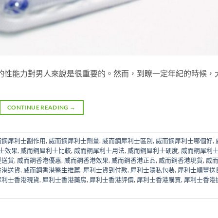
的性能力對男人來說是很重要的。然而，到瞭一定年紀的時候，
CONTINUE READING
→
而鋼犀利士副作用
,
威而鋼犀利士劑量
,
威而鋼犀利士區別
,
威而鋼犀利士哪個好
,
士效果
,
威而鋼犀利士比較
,
威而鋼犀利士用法
,
威而鋼犀利士硬度
,
威而鋼犀利
豐送貨
,
威而鋼香港優惠
,
威而鋼香港效果
,
威而鋼香港正品
,
威而鋼香港現貨
,
威
香港送貨
,
威而鋼香港醫生推薦
,
犀利士貨到付款
,
犀利士隱私包裝
,
犀利士順豐送
犀利士香港現貨
,
犀利士香港藥房
,
犀利士香港評價
,
犀利士香港購買
,
犀利士香港