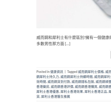
威而鋼和犀利士有什麼區別?擁有一個健康
多數男性那方面 […]
Posted in
健康資訊
|
Tagged
威而鋼犀利士價格
,
威
鋼犀利士持久力
,
威而鋼犀利士持續時間
,
威而鋼犀利
效時間
,
威而鋼貨到付款
,
威而鋼隱私包裝
,
威而鋼順
香港藥房
,
威而鋼香港評價
,
威而鋼香港購買
,
威而鋼
犀利士香港優惠
,
犀利士香港效果
,
犀利士香港正品
,
貨
,
犀利士香港醫生推薦