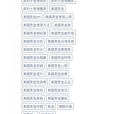
犀利士香港現貨
犀利士香港藥房
的
每
醫
日
犀利士香港購買
美國黑金
理
錠？
解
藥
美國黑金ptt
美國黑金使用心得
析〉
師
中
唔
美國黑金使用方法
美國黑金剛
背
label，
美國黑金剛壯陽
美國黑金副作用
只
講
美國黑金功效
美國黑金台灣官網
你
點
美國黑金吃法
美國黑金哪裡買
樣
美國黑金壯陽藥
美國黑金好嗎
對
號
美國黑金官網
美國黑金心得
入
座〉
美國黑金成分
美國黑金效果
中
美國黑金有效嗎
美國黑金正品
美國黑金無效
美國黑金用法
美國黑金真偽
美國黑金藥局
美國黑金評價
腎虛
補腎壯陽