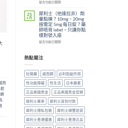
夠
日
在
先
留言功能已關閉
硬？
犀
〈為
搞
使
利
什
懂
犀利士（他達拉非）劑
25
用
士
麼
這
6 月
量點揀？10mg、20mg
威
5mg
吃
5
按需定 5mg 每日錠？藥
而
反
了
件
師唔背 label，只講你點
鋼
而
威
事〉
樣對號入座
效
更
而
中
果
穩？〉
鋼
在
留言功能已關閉
大
提
中
不
〈犀
高
能
利
勃
再
士
熱點關注
起
使
（他
硬
用
達
度〉
血
拉
壯陽藥
威而鋼
必利勁副作用
中
管
非）
擴
劑
威而
性功能障礙
性生活
日本藤素
張
量
士起
類
點
正品美國黑金
正品美國黑金官網
而鋼
藥
揀？
物：
貨
,
10mg、
犀利士萬寧
犀利士貨到付款
硝
20mg
送
酸
按
犀利士隱私包裝
犀利士順豐送貨
酯
需
死
犀利士香港優惠
犀利士香港正品
定
線
5mg