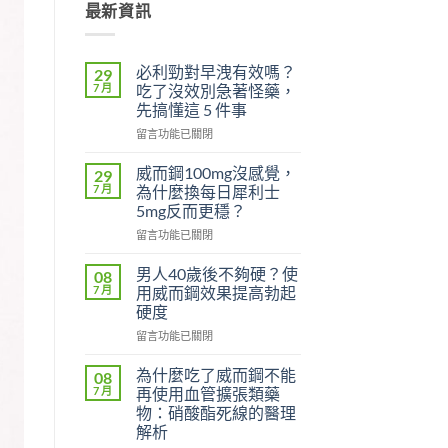
最新資訊
必利勁對早洩有效嗎？
29
7 月
吃了沒效別急著怪藥，
先搞懂這 5 件事
在
留言功能已關閉
〈必
利
威而鋼100mg沒感覺，
29
勁
7 月
為什麼換每日犀利士
對
5mg反而更穩？
早
在
洩
留言功能已關閉
〈威
有
而
效
男人40歲後不夠硬？使
08
鋼
嗎？
7 月
用威而鋼效果提高勃起
100mg
吃
硬度
沒
了
在
感
留言功能已關閉
沒
〈男
覺，
效
人
為
別
為什麼吃了威而鋼不能
08
40
什
急
7 月
再使用血管擴張類藥
歲
麼
著
物：硝酸酯死線的醫理
後
換
怪
解析
不
每
藥，