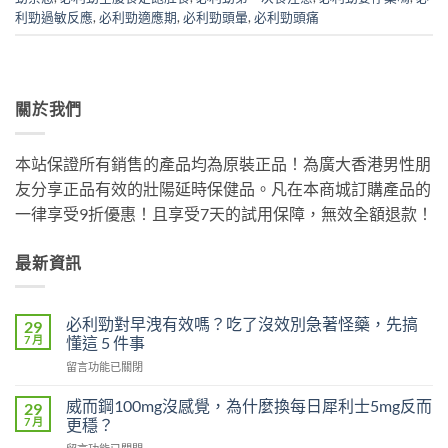
利勁過敏反應
,
必利勁適應期
,
必利勁頭暈
,
必利勁頭痛
關於我們
本站保證所有銷售的產品均為原裝正品！為廣大香港男性朋
友分享正品有效的壯陽延時保健品。凡在本商城訂購產品的
一律享受9折優惠！且享受7天的試用保障，無效全額退款！
最新資訊
必利勁對早洩有效嗎？吃了沒效別急著怪藥，先搞
29
7 月
懂這 5 件事
在
留言功能已關閉
〈必
利
威而鋼100mg沒感覺，為什麼換每日犀利士5mg反而
29
勁
7 月
更穩？
對
在