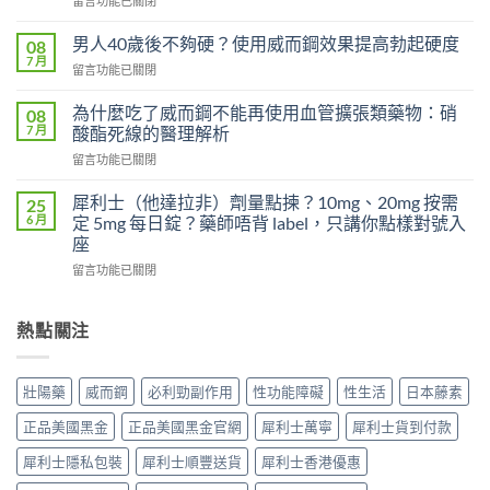
留言功能已關閉
早
〈威
洩
而
有
男人40歲後不夠硬？使用威而鋼效果提高勃起硬度
08
鋼
效
7 月
在
留言功能已關閉
100mg
嗎？
〈男
沒
吃
人
為什麼吃了威而鋼不能再使用血管擴張類藥物：硝
感
08
了
40
7 月
覺，
酸酯死線的醫理解析
沒
歲
為
效
在
留言功能已關閉
後
什
別
〈為
不
麼
急
什
夠
犀利士（他達拉非）劑量點揀？10mg、20mg 按需
25
換
著
麼
硬？
6 月
定 5mg 每日錠？藥師唔背 label，只講你點樣對號入
每
怪
吃
使
座
日
藥，
了
用
犀
先
在
威
留言功能已關閉
威
利
搞
〈犀
而
而
士
懂
利
鋼
鋼
5mg
這
士
不
熱點關注
效
反
5
（他
能
果
而
件
達
再
提
更
事〉
拉
使
高
壯陽藥
威而鋼
必利勁副作用
性功能障礙
性生活
日本藤素
穩？〉
中
非）
用
勃
中
劑
血
起
正品美國黑金
正品美國黑金官網
犀利士萬寧
犀利士貨到付款
量
管
硬
點
擴
度〉
犀利士隱私包裝
犀利士順豐送貨
犀利士香港優惠
揀？
張
中