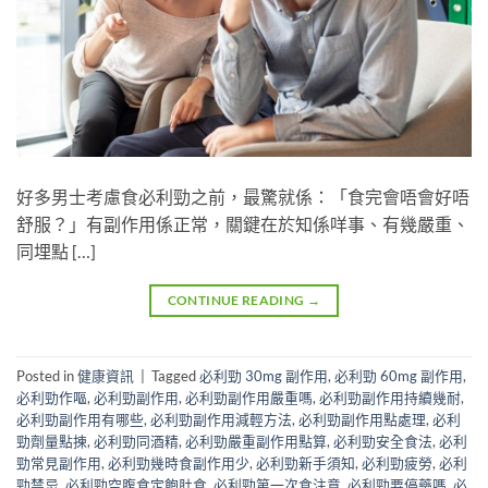
好多男士考慮食必利勁之前，最驚就係：「食完會唔會好唔
舒服？」有副作用係正常，關鍵在於知係咩事、有幾嚴重、
同埋點 […]
CONTINUE READING
→
Posted in
健康資訊
|
Tagged
必利勁 30mg 副作用
,
必利勁 60mg 副作用
,
必利勁作嘔
,
必利勁副作用
,
必利勁副作用嚴重嗎
,
必利勁副作用持續幾耐
,
必利勁副作用有哪些
,
必利勁副作用減輕方法
,
必利勁副作用點處理
,
必利
勁劑量點揀
,
必利勁同酒精
,
必利勁嚴重副作用點算
,
必利勁安全食法
,
必利
勁常見副作用
,
必利勁幾時食副作用少
,
必利勁新手須知
,
必利勁疲勞
,
必利
勁禁忌
,
必利勁空腹食定飽肚食
,
必利勁第一次食注意
,
必利勁要停藥嗎
,
必