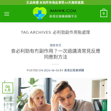
Skip
正品保證 本站所有商品享受30天無效退款.
to
0
content
TAG ARCHIVES:
必利勁副作用點處理
健康資訊
食必利勁有冇副作用？一次過講清常見反應
同應對方法
POSTED ON
2026-06-06
BY
香港壯陽藥網購
06
6 月