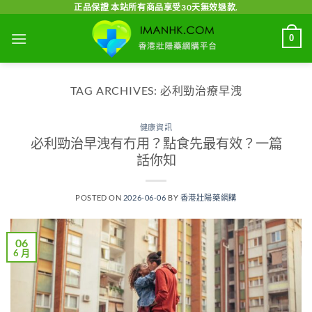
Skip
正品保證 本站所有商品享受30天無效退款.
to
0
content
TAG ARCHIVES:
必利勁治療早洩
健康資訊
必利勁治早洩有冇用？點食先最有效？一篇
話你知
POSTED ON
2026-06-06
BY
香港壯陽藥網購
06
6 月