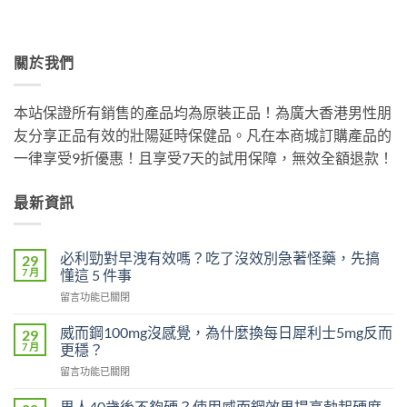
關於我們
本站保證所有銷售的產品均為原裝正品！為廣大香港男性朋
友分享正品有效的壯陽延時保健品。凡在本商城訂購產品的
一律享受9折優惠！且享受7天的試用保障，無效全額退款！
最新資訊
必利勁對早洩有效嗎？吃了沒效別急著怪藥，先搞
29
7 月
懂這 5 件事
在
留言功能已關閉
〈必
利
威而鋼100mg沒感覺，為什麼換每日犀利士5mg反而
29
勁
7 月
更穩？
對
在
留言功能已關閉
早
〈威
洩
而
有
男人40歲後不夠硬？使用威而鋼效果提高勃起硬度