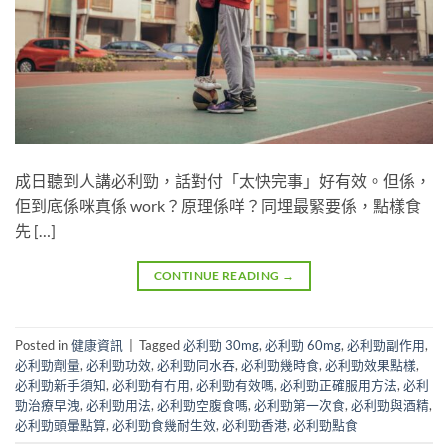
成日聽到人講必利勁，話對付「太快完事」好有效。但係，
佢到底係咪真係 work？原理係咩？同埋最緊要係，點樣食
先 […]
CONTINUE READING
→
Posted in
健康資訊
|
Tagged
必利勁 30mg
,
必利勁 60mg
,
必利勁副作用
,
必利勁劑量
,
必利勁功效
,
必利勁同水吞
,
必利勁幾時食
,
必利勁效果點樣
,
必利勁新手須知
,
必利勁有冇用
,
必利勁有效嗎
,
必利勁正確服用方法
,
必利
勁治療早洩
,
必利勁用法
,
必利勁空腹食嗎
,
必利勁第一次食
,
必利勁與酒精
,
必利勁頭暈點算
,
必利勁食幾耐生效
,
必利勁香港
,
必利勁點食