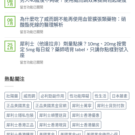
08
鋼
效
7 月
在
留言功能已關閉
100mg
嗎？
〈男
沒
吃
人
為什麼吃了威而鋼不能再使用血管擴張類藥物：硝
感
08
了
40
7 月
覺，
酸酯死線的醫理解析
沒
歲
為
效
在
留言功能已關閉
後
什
別
〈為
不
麼
急
什
夠
犀利士（他達拉非）劑量點揀？10mg、20mg 按需
25
換
著
麼
硬？
6 月
定 5mg 每日錠？藥師唔背 label，只講你點樣對號入
每
怪
吃
使
座
日
藥，
了
用
犀
先
在
威
留言功能已關閉
威
利
搞
〈犀
而
而
士
懂
利
鋼
鋼
5mg
這
士
不
熱點關注
效
反
5
（他
能
果
而
件
達
再
提
更
事〉
拉
使
高
壯陽藥
威而鋼
必利勁副作用
性功能障礙
性生活
日本藤素
穩？〉
中
非）
用
勃
中
劑
血
起
正品美國黑金
正品美國黑金官網
犀利士萬寧
犀利士貨到付款
量
管
硬
點
擴
度〉
犀利士隱私包裝
犀利士順豐送貨
犀利士香港優惠
揀？
張
中
10mg、
類
犀利士香港正品
犀利士香港現貨
犀利士香港藥房
20mg
藥
按
犀利士香港購買
美國黑金
美國黑金ptt
美國黑金使用心得
物：