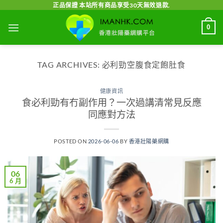
Skip
正品保證 本站所有商品享受30天無效退款.
to
0
content
TAG ARCHIVES:
必利勁空腹食定飽肚食
健康資訊
食必利勁有冇副作用？一次過講清常見反應
同應對方法
POSTED ON
2026-06-06
BY
香港壯陽藥網購
06
6 月