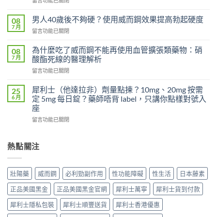
留言功能已關閉
早
〈威
洩
而
有
男人40歲後不夠硬？使用威而鋼效果提高勃起硬度
08
鋼
效
7 月
在
留言功能已關閉
100mg
嗎？
〈男
沒
吃
人
為什麼吃了威而鋼不能再使用血管擴張類藥物：硝
感
08
了
40
7 月
覺，
酸酯死線的醫理解析
沒
歲
為
效
在
留言功能已關閉
後
什
別
〈為
不
麼
急
什
夠
犀利士（他達拉非）劑量點揀？10mg、20mg 按需
25
換
著
麼
硬？
6 月
定 5mg 每日錠？藥師唔背 label，只講你點樣對號入
每
怪
吃
使
座
日
藥，
了
用
犀
先
在
威
留言功能已關閉
威
利
搞
〈犀
而
而
士
懂
利
鋼
鋼
5mg
這
士
不
熱點關注
效
反
5
（他
能
果
而
件
達
再
提
更
事〉
拉
使
高
壯陽藥
威而鋼
必利勁副作用
性功能障礙
性生活
日本藤素
穩？〉
中
非）
用
勃
中
劑
血
起
正品美國黑金
正品美國黑金官網
犀利士萬寧
犀利士貨到付款
量
管
硬
點
擴
度〉
犀利士隱私包裝
犀利士順豐送貨
犀利士香港優惠
揀？
張
中