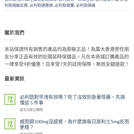
利勁過敏反應
,
必利勁適應期
,
必利勁頭暈
,
必利勁頭痛
關於我們
本站保證所有銷售的產品均為原裝正品！為廣大香港男性朋
友分享正品有效的壯陽延時保健品。凡在本商城訂購產品的
一律享受9折優惠！且享受7天的試用保障，無效全額退款！
最新資訊
必利勁對早洩有效嗎？吃了沒效別急著怪藥，先搞
29
7 月
懂這 5 件事
在
留言功能已關閉
〈必
利
威而鋼100mg沒感覺，為什麼換每日犀利士5mg反而
29
勁
7 月
更穩？
對
在