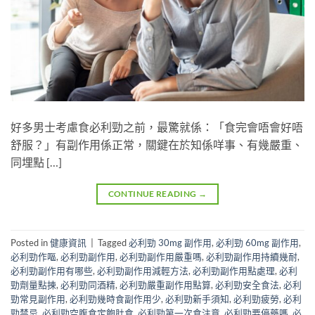
好多男士考慮食必利勁之前，最驚就係：「食完會唔會好唔
舒服？」有副作用係正常，關鍵在於知係咩事、有幾嚴重、
同埋點 […]
CONTINUE READING
→
Posted in
健康資訊
|
Tagged
必利勁 30mg 副作用
,
必利勁 60mg 副作用
,
必利勁作嘔
,
必利勁副作用
,
必利勁副作用嚴重嗎
,
必利勁副作用持續幾耐
,
必利勁副作用有哪些
,
必利勁副作用減輕方法
,
必利勁副作用點處理
,
必利
勁劑量點揀
,
必利勁同酒精
,
必利勁嚴重副作用點算
,
必利勁安全食法
,
必利
勁常見副作用
,
必利勁幾時食副作用少
,
必利勁新手須知
,
必利勁疲勞
,
必利
勁禁忌
,
必利勁空腹食定飽肚食
,
必利勁第一次食注意
,
必利勁要停藥嗎
,
必