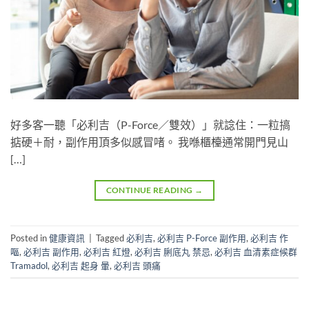
好多客一聽「必利吉（P-Force／雙效）」就諗住：一粒搞
掂硬＋耐，副作用頂多似感冒啫。 我喺櫃檯通常開門見山
[…]
CONTINUE READING
→
Posted in
健康資訊
|
Tagged
必利吉
,
必利吉 P-Force 副作用
,
必利吉 作
嘔
,
必利吉 副作用
,
必利吉 紅燈
,
必利吉 脷底丸 禁忌
,
必利吉 血清素症候群
Tramadol
,
必利吉 起身 暈
,
必利吉 頭痛