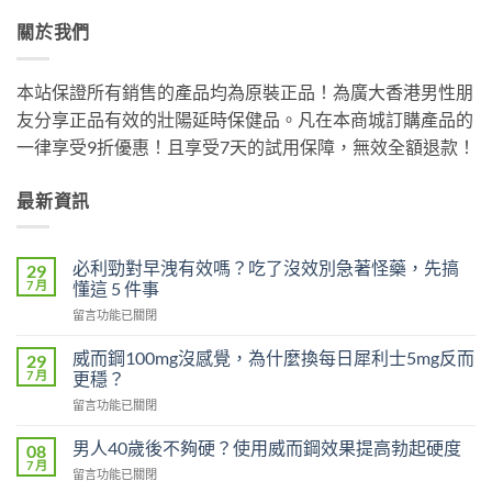
關於我們
本站保證所有銷售的產品均為原裝正品！為廣大香港男性朋
友分享正品有效的壯陽延時保健品。凡在本商城訂購產品的
一律享受9折優惠！且享受7天的試用保障，無效全額退款！
最新資訊
必利勁對早洩有效嗎？吃了沒效別急著怪藥，先搞
29
7 月
懂這 5 件事
在
留言功能已關閉
〈必
利
威而鋼100mg沒感覺，為什麼換每日犀利士5mg反而
29
勁
7 月
更穩？
對
在
留言功能已關閉
早
〈威
洩
而
有
男人40歲後不夠硬？使用威而鋼效果提高勃起硬度
08
鋼
效
7 月
在
留言功能已關閉
100mg
嗎？
〈男