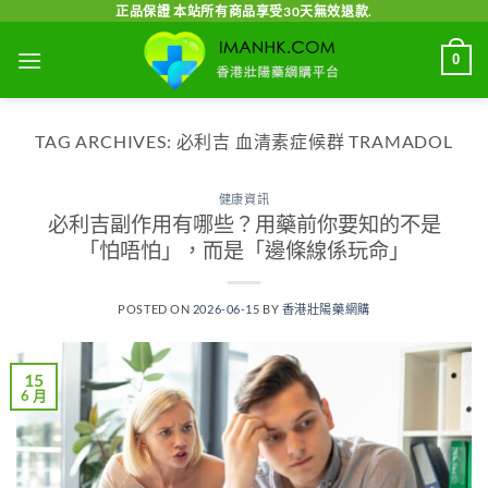
Skip
正品保證 本站所有商品享受30天無效退款.
to
0
content
TAG ARCHIVES:
必利吉 血清素症候群 TRAMADOL
健康資訊
必利吉副作用有哪些？用藥前你要知的不是
「怕唔怕」，而是「邊條線係玩命」
POSTED ON
2026-06-15
BY
香港壯陽藥網購
15
6 月