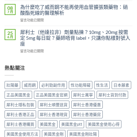
沒
吃
人
為什麼吃了威而鋼不能再使用血管擴張類藥物：硝
感
08
了
40
7 月
覺，
酸酯死線的醫理解析
沒
歲
為
效
在
留言功能已關閉
後
什
別
〈為
不
麼
急
什
夠
犀利士（他達拉非）劑量點揀？10mg、20mg 按需
25
換
著
麼
硬？
6 月
定 5mg 每日錠？藥師唔背 label，只講你點樣對號入
每
怪
吃
使
座
日
藥，
了
用
犀
先
在
威
留言功能已關閉
威
利
搞
〈犀
而
而
士
懂
利
鋼
鋼
5mg
這
士
不
熱點關注
效
反
5
（他
能
果
而
件
達
再
提
更
事〉
拉
使
高
壯陽藥
威而鋼
必利勁副作用
性功能障礙
性生活
日本藤素
穩？〉
中
非）
用
勃
中
劑
血
起
正品美國黑金
正品美國黑金官網
犀利士萬寧
犀利士貨到付款
量
管
硬
點
擴
度〉
犀利士隱私包裝
犀利士順豐送貨
犀利士香港優惠
揀？
張
中
10mg、
類
犀利士香港正品
犀利士香港現貨
犀利士香港藥房
20mg
藥
按
犀利士香港購買
美國黑金
美國黑金ptt
美國黑金使用心得
物：
需
硝
美國黑金使用方法
美國黑金剛
美國黑金剛壯陽
定
酸