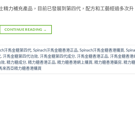
亞的男士精力補充產品，目前已發展到第四代，配方和工藝經過多次升
CONTINUE READING
→
nach汗馬金糖第四代
,
Spinach汗馬金糖香港正品
,
Spinach汗馬金糖香港購買
,
Spin
代
,
汗馬金糖第四代功效
,
汗馬金糖第四代成分
,
汗馬金糖香港正品
,
汗馬金糖香港
功效
,
精力糖成分
,
精力糖香港正品
,
精力糖香港網上購買
,
精力糖香港藥房
,
精力
馬來西亞精力糖香港購買