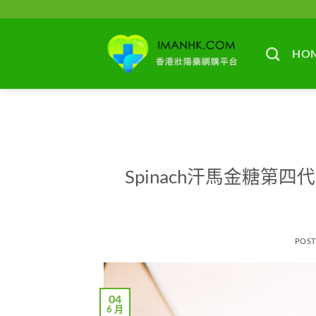
Skip
to
content
HO
Spinach汗馬金糖
POS
04
6 月