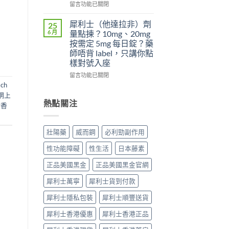
夠
日
在
先
留言功能已關閉
硬？
犀
〈為
搞
使
利
什
懂
犀利士（他達拉非）劑
25
用
士
麼
這
6 月
量點揀？10mg、20mg
威
5mg
吃
5
按需定 5mg 每日錠？藥
而
反
了
件
師唔背 label，只講你點
鋼
而
威
事〉
樣對號入座
效
更
而
中
果
穩？〉
鋼
在
留言功能已關閉
提
中
不
〈犀
ach
高
能
利
網上
勃
再
士
熱點關注
糖香
起
使
（他
硬
用
達
度〉
血
拉
壯陽藥
威而鋼
必利勁副作用
中
管
非）
擴
劑
性功能障礙
性生活
日本藤素
張
量
類
點
正品美國黑金
正品美國黑金官網
藥
揀？
物：
10mg、
犀利士萬寧
犀利士貨到付款
硝
20mg
酸
按
犀利士隱私包裝
犀利士順豐送貨
酯
需
死
犀利士香港優惠
犀利士香港正品
定
線
5mg