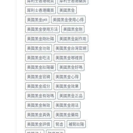
犀利士香港現貨
犀利士香港藥房
的
每
醫
日
犀利士香港購買
美國黑金
理
錠？
解
藥
美國黑金ptt
美國黑金使用心得
析〉
師
中
唔
美國黑金使用方法
美國黑金剛
背
label，
美國黑金剛壯陽
美國黑金副作用
只
講
美國黑金功效
美國黑金台灣官網
你
點
美國黑金吃法
美國黑金哪裡買
樣
美國黑金壯陽藥
美國黑金好嗎
對
號
美國黑金官網
美國黑金心得
入
座〉
美國黑金成分
美國黑金效果
中
美國黑金有效嗎
美國黑金正品
美國黑金無效
美國黑金用法
美國黑金真偽
美國黑金藥局
美國黑金評價
腎虛
補腎壯陽