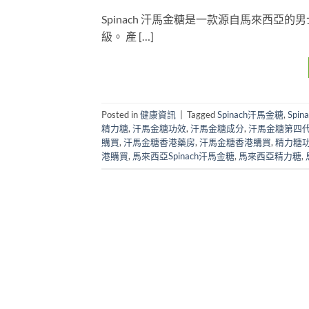
Spinach 汗馬金糖是一款源自馬來西
級。 產 […]
Posted in
健康資訊
|
Tagged
Spinach汗馬金糖
,
Spi
精力糖
,
汗馬金糖功效
,
汗馬金糖成分
,
汗馬金糖第四
購買
,
汗馬金糖香港藥房
,
汗馬金糖香港購買
,
精力糖
港購買
,
馬來西亞Spinach汗馬金糖
,
馬來西亞精力糖
,