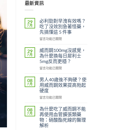
最新資訊
必利勁對早洩有效嗎？
29
7 月
吃了沒效別急著怪藥，
先搞懂這 5 件事
在
留言功能已關閉
〈必
利
威而鋼100mg沒感覺，
29
勁
7 月
為什麼換每日犀利士
對
5mg反而更穩？
早
在
洩
留言功能已關閉
〈威
有
而
效
男人40歲後不夠硬？使
08
鋼
嗎？
7 月
用威而鋼效果提高勃起
100mg
吃
硬度
沒
了
在
感
留言功能已關閉
沒
〈男
覺，
效
人
為
別
為什麼吃了威而鋼不能
08
40
什
急
7 月
再使用血管擴張類藥
歲
麼
著
物：硝酸酯死線的醫理
後
換
怪
解析
不
每
藥，