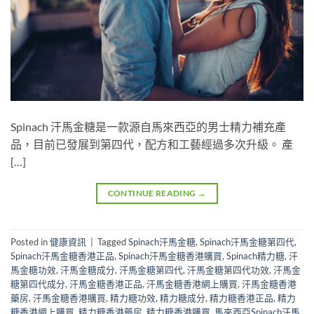
Spinach 汗馬金糖是一款源自馬來西亞的男士精力補充產
品，目前已發展到第四代，配方和工藝經過多次升級。 產
[…]
CONTINUE READING
→
Posted in
健康資訊
|
Tagged
Spinach汗馬金糖
,
Spinach汗馬金糖第四代
,
Spinach汗馬金糖香港正品
,
Spinach汗馬金糖香港購買
,
Spinach精力糖
,
汗
馬金糖功效
,
汗馬金糖成分
,
汗馬金糖第四代
,
汗馬金糖第四代功效
,
汗馬金
糖第四代成分
,
汗馬金糖香港正品
,
汗馬金糖香港網上購買
,
汗馬金糖香港
藥房
,
汗馬金糖香港購買
,
精力糖功效
,
精力糖成分
,
精力糖香港正品
,
精力
糖香港網上購買
,
精力糖香港藥房
,
精力糖香港購買
,
馬來西亞Spinach汗馬