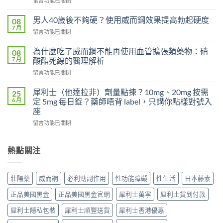
留言功能已關閉
早
〈威
洩
而
有
男人40歲後不夠硬？使用威而鋼效果提高勃起硬度
08
鋼
效
7 月
在
留言功能已關閉
100mg
嗎？
〈男
沒
吃
人
為什麼吃了威而鋼不能再使用血管擴張類藥物：硝
感
08
了
40
7 月
覺，
酸酯死線的醫理解析
沒
歲
為
效
在
留言功能已關閉
後
什
別
〈為
不
麼
急
什
夠
犀利士（他達拉非）劑量點揀？10mg、20mg 按需
25
換
著
麼
硬？
6 月
定 5mg 每日錠？藥師唔背 label，只講你點樣對號入
每
怪
吃
使
座
日
藥，
了
用
犀
先
在
威
留言功能已關閉
威
利
搞
〈犀
而
而
士
懂
利
鋼
鋼
5mg
這
士
不
熱點關注
效
反
5
（他
能
果
而
件
達
再
提
更
事〉
拉
使
高
壯陽藥
威而鋼
必利勁副作用
性功能障礙
性生活
日本藤素
穩？〉
中
非）
用
勃
中
劑
血
起
正品美國黑金
正品美國黑金官網
犀利士萬寧
犀利士貨到付款
量
管
硬
點
擴
度〉
犀利士隱私包裝
犀利士順豐送貨
犀利士香港優惠
揀？
張
中