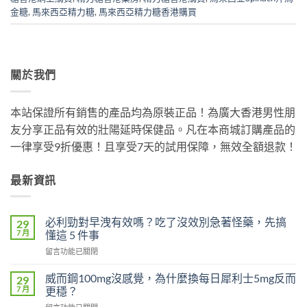
金糖
,
馬來西亞精力糖
,
馬來西亞精力糖香港購買
關於我們
本站保證所有銷售的產品均為原裝正品！為廣大香港男性朋
友分享正品有效的壯陽延時保健品。凡在本商城訂購產品的
一律享受9折優惠！且享受7天的試用保障，無效全額退款！
最新資訊
必利勁對早洩有效嗎？吃了沒效別急著怪藥，先搞
29
7 月
懂這 5 件事
在
留言功能已關閉
〈必
利
威而鋼100mg沒感覺，為什麼換每日犀利士5mg反而
29
勁
7 月
更穩？
對
在