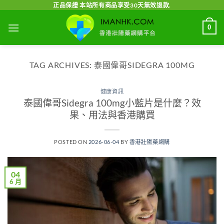
Skip
正品保證 本站所有商品享受30天無效退款.
to
0
content
TAG ARCHIVES:
泰國偉哥SIDEGRA 100MG
健康資訊
泰國偉哥Sidegra 100mg小藍片是什麼？效
果、用法與香港購買
POSTED ON
2026-06-04
BY
香港壯陽藥網購
04
6 月