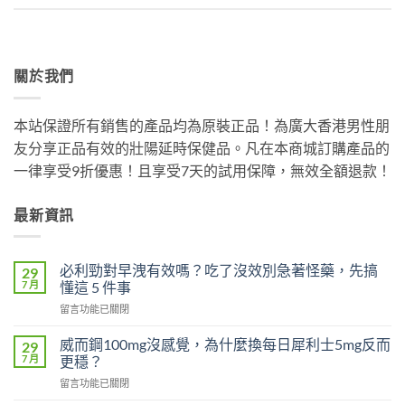
關於我們
本站保證所有銷售的產品均為原裝正品！為廣大香港男性朋
友分享正品有效的壯陽延時保健品。凡在本商城訂購產品的
一律享受9折優惠！且享受7天的試用保障，無效全額退款！
最新資訊
必利勁對早洩有效嗎？吃了沒效別急著怪藥，先搞
29
7 月
懂這 5 件事
在
留言功能已關閉
〈必
利
威而鋼100mg沒感覺，為什麼換每日犀利士5mg反而
29
勁
7 月
更穩？
對
在
留言功能已關閉
早
〈威
洩