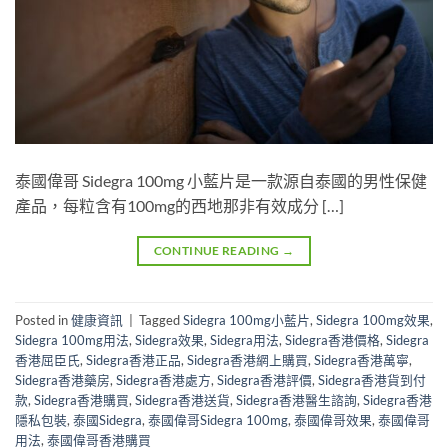
泰國偉哥 Sidegra 100mg 小藍片是一款源自泰國的男性保健
產品，每粒含有100mg的西地那非有效成分 […]
CONTINUE READING
→
Posted in
健康資訊
|
Tagged
Sidegra 100mg小藍片
,
Sidegra 100mg效果
,
Sidegra 100mg用法
,
Sidegra效果
,
Sidegra用法
,
Sidegra香港價格
,
Sidegra
香港屈臣氏
,
Sidegra香港正品
,
Sidegra香港網上購買
,
Sidegra香港萬寧
,
Sidegra香港藥房
,
Sidegra香港處方
,
Sidegra香港評價
,
Sidegra香港貨到付
款
,
Sidegra香港購買
,
Sidegra香港送貨
,
Sidegra香港醫生諮詢
,
Sidegra香港
隱私包裝
,
泰國Sidegra
,
泰國偉哥Sidegra 100mg
,
泰國偉哥效果
,
泰國偉哥
用法
,
泰國偉哥香港購買