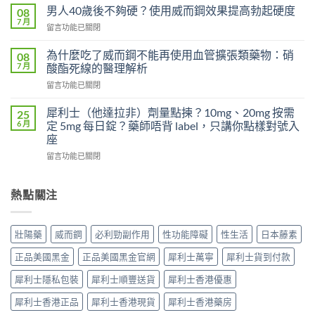
而
有
男人40歲後不夠硬？使用威而鋼效果提高勃起硬度
08
鋼
效
7 月
在
留言功能已關閉
100mg
嗎？
〈男
沒
吃
人
為什麼吃了威而鋼不能再使用血管擴張類藥物：硝
感
08
了
40
7 月
覺，
酸酯死線的醫理解析
沒
歲
為
效
在
留言功能已關閉
後
什
別
〈為
不
麼
急
什
夠
犀利士（他達拉非）劑量點揀？10mg、20mg 按需
25
換
著
麼
硬？
6 月
定 5mg 每日錠？藥師唔背 label，只講你點樣對號入
每
怪
吃
使
座
日
藥，
了
用
犀
先
在
威
留言功能已關閉
威
利
搞
〈犀
而
而
士
懂
利
鋼
鋼
5mg
這
士
不
熱點關注
效
反
5
（他
能
果
而
件
達
再
提
更
事〉
拉
使
高
壯陽藥
威而鋼
必利勁副作用
性功能障礙
性生活
日本藤素
穩？〉
中
非）
用
勃
中
劑
血
起
正品美國黑金
正品美國黑金官網
犀利士萬寧
犀利士貨到付款
量
管
硬
點
擴
度〉
犀利士隱私包裝
犀利士順豐送貨
犀利士香港優惠
揀？
張
中
10mg、
類
犀利士香港正品
犀利士香港現貨
犀利士香港藥房
20mg
藥