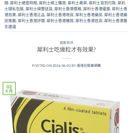
間
,
犀利士硬度時間
,
犀利士網上購買
,
犀利士萬寧
,
犀利士貨到付款
,
犀利
士隱私包裝
,
犀利士順豐送貨
,
犀利士香港價格
,
犀利士香港優惠
,
犀利士香
港效果
,
犀利士香港正品
,
犀利士香港現貨
,
犀利士香港藥房
,
犀利士香港藥
房推薦
,
犀利士香港評價
,
犀利士香港購買
,
犀利士香港送貨
,
犀利士香港醫
生建議
健康資訊
犀利士吃幾粒才有效果?
POSTED ON
2026-06-02
BY
香港壯陽藥網購
02
6 月