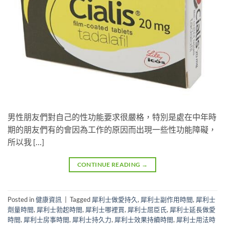
男性朋友們對自己的性功能要求很嚴格，特別是處在中年時
期的朋友們有的會因為工作的原因而出現一些性功能障礙，
所以我 […]
CONTINUE READING
→
Posted in
健康資訊
|
Tagged
犀利士做愛持久
,
犀利士副作用時間
,
犀利士
劑量時間
,
犀利士勃起時間
,
犀利士哪裡買
,
犀利士屈臣氏
,
犀利士延長做愛
時間
,
犀利士房事時間
,
犀利士持久力
,
犀利士效果持續時間
,
犀利士用法時