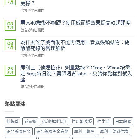
勁
7 月
更穩？
對
在
留言功能已關閉
早
〈威
洩
而
有
男人40歲後不夠硬？使用威而鋼效果提高勃起硬度
08
鋼
效
7 月
在
留言功能已關閉
100mg
嗎？
〈男
沒
吃
人
為什麼吃了威而鋼不能再使用血管擴張類藥物：硝
感
08
了
40
7 月
覺，
酸酯死線的醫理解析
沒
歲
為
效
在
留言功能已關閉
後
什
別
〈為
不
麼
急
什
夠
犀利士（他達拉非）劑量點揀？10mg、20mg 按需
25
換
著
麼
硬？
6 月
定 5mg 每日錠？藥師唔背 label，只講你點樣對號入
每
怪
吃
使
座
日
藥，
了
用
犀
先
在
威
留言功能已關閉
威
利
搞
〈犀
而
而
士
懂
利
鋼
鋼
5mg
這
士
不
熱點關注
效
反
5
（他
能
果
而
件
達
再
提
更
事〉
拉
使
高
壯陽藥
威而鋼
必利勁副作用
性功能障礙
性生活
日本藤素
穩？〉
中
非）
用
勃
中
劑
血
起
正品美國黑金
正品美國黑金官網
犀利士萬寧
犀利士貨到付款
量
管
硬