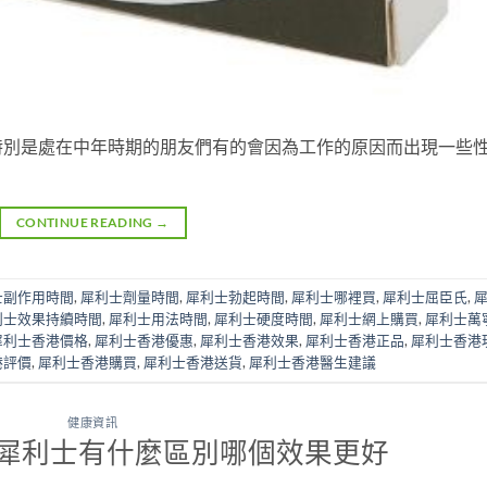
特別是處在中年時期的朋友們有的會因為工作的原因而出現一些
CONTINUE READING
→
士副作用時間
,
犀利士劑量時間
,
犀利士勃起時間
,
犀利士哪裡買
,
犀利士屈臣氏
,
利士效果持續時間
,
犀利士用法時間
,
犀利士硬度時間
,
犀利士網上購買
,
犀利士萬
犀利士香港價格
,
犀利士香港優惠
,
犀利士香港效果
,
犀利士香港正品
,
犀利士香港
港評價
,
犀利士香港購買
,
犀利士香港送貨
,
犀利士香港醫生建議
健康資訊
犀利士有什麼區別哪個效果更好