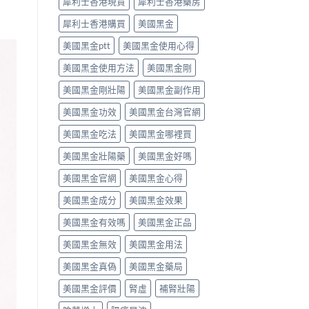
犀利士香港現貨
犀利士香港藥房
的
每
醫
日
犀利士香港購買
美國黑金
理
錠？
解
藥
美國黑金ptt
美國黑金使用心得
析〉
師
中
唔
美國黑金使用方法
美國黑金剛
背
label，
美國黑金剛壯陽
美國黑金副作用
只
講
美國黑金功效
美國黑金台灣官網
你
點
美國黑金吃法
美國黑金哪裡買
樣
美國黑金壯陽藥
美國黑金好嗎
對
號
美國黑金官網
美國黑金心得
入
座〉
美國黑金成分
美國黑金效果
中
美國黑金有效嗎
美國黑金正品
美國黑金無效
美國黑金用法
美國黑金真偽
美國黑金藥局
美國黑金評價
腎虛
補腎壯陽