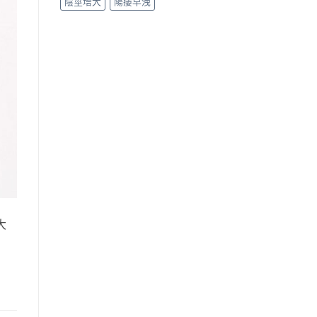
陰莖增大
陽痿早洩
大