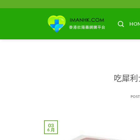
Skip
to
content
HO
吃犀利
POS
03
6 月