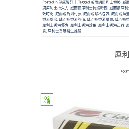
Posted in
健康資訊
|
Tagged
威而鋼犀利士價格
,
威
鋼犀利士持久力
,
威而鋼犀利士持續時間
,
威而鋼犀利
效時間
,
威而鋼貨到付款
,
威而鋼隱私包裝
,
威而鋼順
香港藥房
,
威而鋼香港評價
,
威而鋼香港購買
,
威而鋼
犀利士香港優惠
,
犀利士香港效果
,
犀利士香港正品
,
貨
,
犀利士香港醫生推薦
犀利
POS
02
6 月