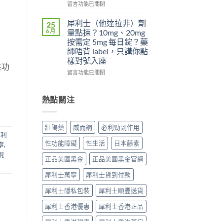
夠
日
在
先
留言功能已關閉
硬？
犀
〈為
搞
使
利
什
懂
犀利士（他達拉非）劑
25
用
士
麼
這
6 月
量點揀？10mg、20mg
威
5mg
吃
5
按需定 5mg 每日錠？藥
而
反
了
件
師唔背 label，只講你點
鋼
而
威
事〉
樣對號入座
效
更
而
中
性功
果
穩？〉
鋼
在
留言功能已關閉
提
中
不
〈犀
高
能
利
勃
再
士
熱點關注
起
使
（他
硬
用
達
度〉
血
拉
壯陽藥
威而鋼
必利勁副作用
中
管
非）
犀利
擴
劑
性功能障礙
性生活
日本藤素
寧
,
張
量
現
類
點
正品美國黑金
正品美國黑金官網
藥
揀？
物：
10mg、
犀利士萬寧
犀利士貨到付款
硝
20mg
酸
按
犀利士隱私包裝
犀利士順豐送貨
酯
需
死
犀利士香港優惠
犀利士香港正品
定
線
5mg