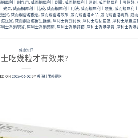
而鋼犀利士副作用
,
威而鋼犀利士劑量
,
威而鋼犀利士區別
,
威而鋼犀利士哪個好
,
士效果
,
威而鋼犀利士比較
,
威而鋼犀利士用法
,
威而鋼犀利士硬度
,
威而鋼犀利
豐送貨
,
威而鋼香港優惠
,
威而鋼香港效果
,
威而鋼香港正品
,
威而鋼香港現貨
,
威
香港送貨
,
威而鋼香港醫生推薦
,
犀利士貨到付款
,
犀利士隱私包裝
,
犀利士順豐送
犀利士香港現貨
,
犀利士香港藥房
,
犀利士香港評價
,
犀利士香港購買
,
犀利士香港
健康資訊
士吃幾粒才有效果?
TED ON
2026-06-02
BY
香港壯陽藥網購