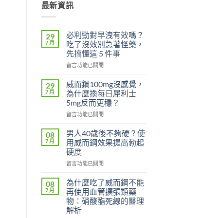
最新資訊
必利勁對早洩有效嗎？
29
7 月
吃了沒效別急著怪藥，
先搞懂這 5 件事
在
留言功能已關閉
〈必
利
威而鋼100mg沒感覺，
29
勁
7 月
為什麼換每日犀利士
對
5mg反而更穩？
早
在
洩
留言功能已關閉
〈威
有
而
效
男人40歲後不夠硬？使
08
鋼
嗎？
7 月
用威而鋼效果提高勃起
100mg
吃
硬度
沒
了
在
感
留言功能已關閉
沒
〈男
覺，
效
人
為
別
為什麼吃了威而鋼不能
08
40
什
急
7 月
再使用血管擴張類藥
歲
麼
著
物：硝酸酯死線的醫理
後
換
怪
解析
不
每
藥，