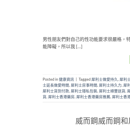
男性朋友們對自己的性功能要求很嚴格，
能障礙，所以我 […]
Posted in
健康資訊
|
Tagged
犀利士做愛持久
,
犀利
士延長做愛時間
,
犀利士房事時間
,
犀利士持久力
,
犀
犀利士貨到付款
,
犀利士隱私包裝
,
犀利士順豐送貨
,
貨
,
犀利士香港藥房
,
犀利士香港藥房推薦
,
犀利士香
威而鋼威而鋼和