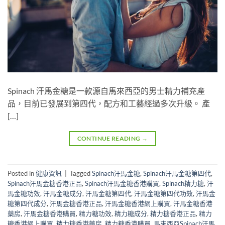
Spinach 汗馬金糖是一款源自馬來西亞的男士精力補充產
品，目前已發展到第四代，配方和工藝經過多次升級。 產
[…]
CONTINUE READING
→
Posted in
健康資訊
|
Tagged
Spinach汗馬金糖
,
Spinach汗馬金糖第四代
,
Spinach汗馬金糖香港正品
,
Spinach汗馬金糖香港購買
,
Spinach精力糖
,
汗
馬金糖功效
,
汗馬金糖成分
,
汗馬金糖第四代
,
汗馬金糖第四代功效
,
汗馬金
糖第四代成分
,
汗馬金糖香港正品
,
汗馬金糖香港網上購買
,
汗馬金糖香港
藥房
,
汗馬金糖香港購買
,
精力糖功效
,
精力糖成分
,
精力糖香港正品
,
精力
糖香港網上購買
,
精力糖香港藥房
,
精力糖香港購買
,
馬來西亞Spinach汗馬