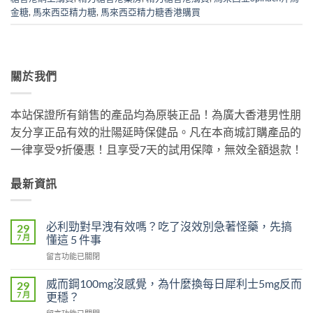
金糖
,
馬來西亞精力糖
,
馬來西亞精力糖香港購買
關於我們
本站保證所有銷售的產品均為原裝正品！為廣大香港男性朋
友分享正品有效的壯陽延時保健品。凡在本商城訂購產品的
一律享受9折優惠！且享受7天的試用保障，無效全額退款！
最新資訊
必利勁對早洩有效嗎？吃了沒效別急著怪藥，先搞
29
7 月
懂這 5 件事
在
留言功能已關閉
〈必
利
威而鋼100mg沒感覺，為什麼換每日犀利士5mg反而
29
勁
7 月
更穩？
對
在