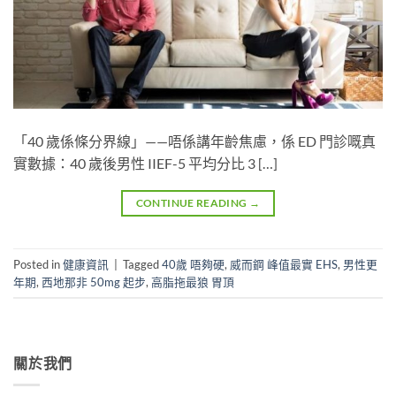
「40 歲係條分界線」——唔係講年齡焦慮，係 ED 門診嘅真
實數據：40 歲後男性 IIEF-5 平均分比 3 […]
CONTINUE READING
→
Posted in
健康資訊
|
Tagged
40歲 唔夠硬
,
威而鋼 峰值最實 EHS
,
男性更
年期
,
西地那非 50mg 起步
,
高脂拖最狼 胃頂
關於我們