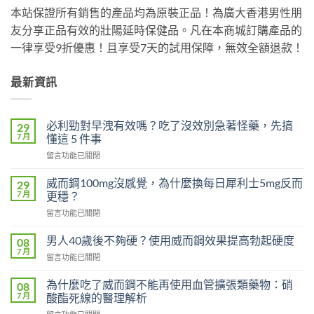
本站保證所有銷售的產品均為原裝正品！為廣大香港男性朋
友分享正品有效的壯陽延時保健品。凡在本商城訂購產品的
一律享受9折優惠！且享受7天的試用保障，無效全額退款！
最新資訊
必利勁對早洩有效嗎？吃了沒效別急著怪藥，先搞
29
7 月
懂這 5 件事
在
留言功能已關閉
〈必
利
威而鋼100mg沒感覺，為什麼換每日犀利士5mg反而
29
勁
7 月
更穩？
對
在
留言功能已關閉
早
〈威
洩
而
有
男人40歲後不夠硬？使用威而鋼效果提高勃起硬度
08
鋼
效
7 月
在
留言功能已關閉
100mg
嗎？
〈男
沒
吃
人
為什麼吃了威而鋼不能再使用血管擴張類藥物：硝
感
08
了
40
7 月
覺，
酸酯死線的醫理解析
沒
歲
為
效
在