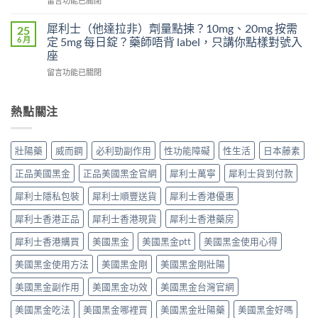
留言功能已關閉
後
什
別
〈為
不
麼
急
什
夠
犀利士（他達拉非）劑量點揀？10mg、20mg 按需
25
換
著
麼
硬？
6 月
定 5mg 每日錠？藥師唔背 label，只講你點樣對號入
每
怪
吃
使
座
日
藥，
了
用
犀
先
在
威
留言功能已關閉
威
利
搞
〈犀
而
而
士
懂
利
鋼
鋼
5mg
這
士
不
熱點關注
效
反
5
（他
能
果
而
件
達
再
提
更
事〉
拉
使
高
壯陽藥
威而鋼
必利勁副作用
性功能障礙
性生活
日本藤素
穩？〉
中
非）
用
勃
中
劑
血
起
正品美國黑金
正品美國黑金官網
犀利士萬寧
犀利士貨到付款
量
管
硬
點
擴
度〉
犀利士隱私包裝
犀利士順豐送貨
犀利士香港優惠
揀？
張
中
10mg、
類
犀利士香港正品
犀利士香港現貨
犀利士香港藥房
20mg
藥
按
犀利士香港購買
美國黑金
美國黑金ptt
美國黑金使用心得
物：
需
硝
美國黑金使用方法
美國黑金剛
美國黑金剛壯陽
定
酸
5mg
酯
美國黑金副作用
美國黑金功效
美國黑金台灣官網
每
死
日
線
美國黑金吃法
美國黑金哪裡買
美國黑金壯陽藥
美國黑金好嗎
錠？
的