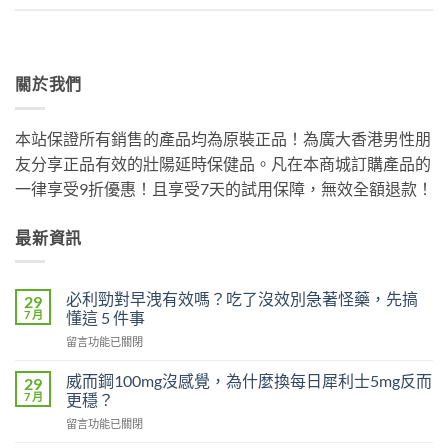
關於我們
本站保證所有銷售的產品均為原裝正品！為廣大香港男性朋
友分享正品有效的壯陽延時保健品。凡在本商城訂購產品的
一律享受9折優惠！且享受7天的試用保障，無效全額退款！
最新資訊
必利勁對早洩有效嗎？吃了沒效別急著怪藥，先搞
29
7 月
懂這 5 件事
在
留言功能已關閉
〈必
利
威而鋼100mg沒感覺，為什麼換每日犀利士5mg反而
29
勁
7 月
更穩？
對
在
留言功能已關閉
早
〈威
洩