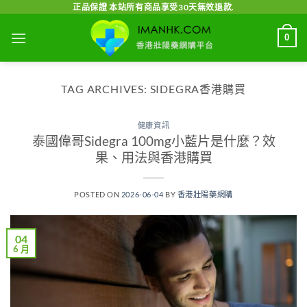
Skip
正品保證 本站所有商品享受30天無效退款.
to
0
content
TAG ARCHIVES:
SIDEGRA香港購買
健康資訊
泰國偉哥Sidegra 100mg小藍片是什麼？效
果、用法與香港購買
POSTED ON
2026-06-04
BY
香港壯陽藥網購
04
6 月