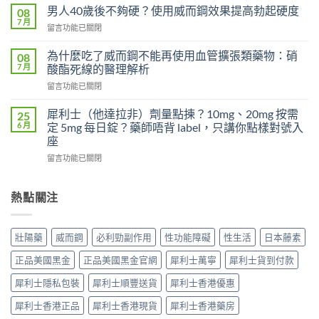
而
有
男人40歲後不夠硬？使用威而鋼效果提高勃起硬度
08
鋼
效
7 月
在
留言功能已關閉
100mg
嗎？
〈男
沒
吃
人
為什麼吃了威而鋼不能再使用血管擴張類藥物：硝
感
08
了
40
7 月
覺，
酸酯死線的醫理解析
沒
歲
為
效
在
留言功能已關閉
後
什
別
〈為
不
麼
急
什
夠
犀利士（他達拉非）劑量點揀？10mg、20mg 按需
25
換
著
麼
硬？
6 月
定 5mg 每日錠？藥師唔背 label，只講你點樣對號入
每
怪
吃
使
座
日
藥，
了
用
犀
先
在
威
留言功能已關閉
威
利
搞
〈犀
而
而
士
懂
利
鋼
鋼
5mg
這
士
不
熱點關注
效
反
5
（他
能
果
而
件
達
再
提
更
事〉
拉
使
高
壯陽藥
威而鋼
必利勁副作用
性功能障礙
性生活
日本藤素
穩？〉
中
非）
用
勃
中
劑
血
起
正品美國黑金
正品美國黑金官網
犀利士萬寧
犀利士貨到付款
量
管
硬
點
擴
度〉
犀利士隱私包裝
犀利士順豐送貨
犀利士香港優惠
揀？
張
中
10mg、
類
犀利士香港正品
犀利士香港現貨
犀利士香港藥房
20mg
藥