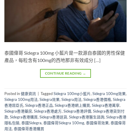
泰國偉哥 Sidegra 100mg 小藍片是一款源自泰國的男性保健
產品，每粒含有100mg的西地那非有效成分 […]
CONTINUE READING
→
Posted in
健康資訊
|
Tagged
Sidegra 100mg小藍片
,
Sidegra 100mg效果
,
Sidegra 100mg用法
,
Sidegra效果
,
Sidegra用法
,
Sidegra香港價格
,
Sidegra
香港屈臣氏
,
Sidegra香港正品
,
Sidegra香港網上購買
,
Sidegra香港萬寧
,
Sidegra香港藥房
,
Sidegra香港處方
,
Sidegra香港評價
,
Sidegra香港貨到付
款
,
Sidegra香港購買
,
Sidegra香港送貨
,
Sidegra香港醫生諮詢
,
Sidegra香港
隱私包裝
,
泰國Sidegra
,
泰國偉哥Sidegra 100mg
,
泰國偉哥效果
,
泰國偉哥
用法
,
泰國偉哥香港購買