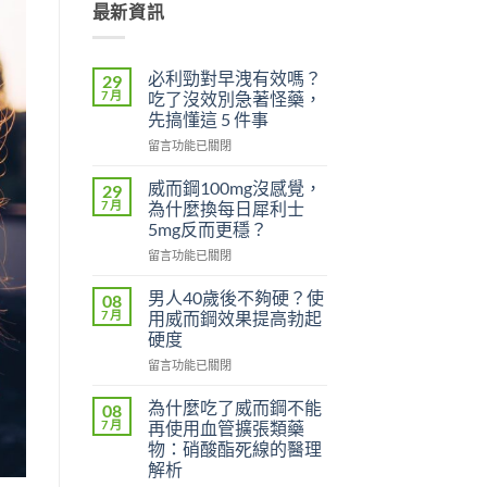
最新資訊
必利勁對早洩有效嗎？
29
7 月
吃了沒效別急著怪藥，
先搞懂這 5 件事
在
留言功能已關閉
〈必
利
威而鋼100mg沒感覺，
29
勁
7 月
為什麼換每日犀利士
對
5mg反而更穩？
早
在
洩
留言功能已關閉
〈威
有
而
效
男人40歲後不夠硬？使
08
鋼
嗎？
7 月
用威而鋼效果提高勃起
100mg
吃
硬度
沒
了
在
感
留言功能已關閉
沒
〈男
覺，
效
人
為
別
為什麼吃了威而鋼不能
08
40
什
急
7 月
再使用血管擴張類藥
歲
麼
著
物：硝酸酯死線的醫理
後
換
怪
解析
不
每
藥，