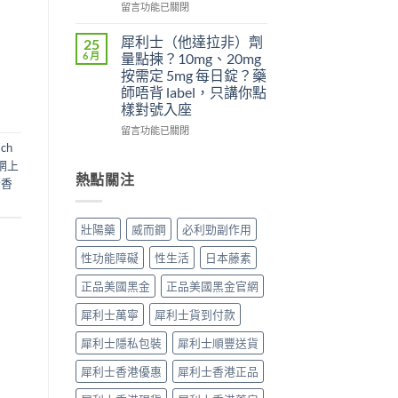
夠
日
在
先
留言功能已關閉
硬？
犀
〈為
搞
使
利
什
懂
犀利士（他達拉非）劑
25
用
士
麼
這
6 月
量點揀？10mg、20mg
威
5mg
吃
5
按需定 5mg 每日錠？藥
而
反
了
件
師唔背 label，只講你點
鋼
而
威
事〉
樣對號入座
效
更
而
中
果
穩？〉
鋼
在
留言功能已關閉
提
中
不
〈犀
ach
高
能
利
網上
勃
再
士
熱點關注
糖香
起
使
（他
硬
用
達
度〉
血
拉
壯陽藥
威而鋼
必利勁副作用
中
管
非）
擴
劑
性功能障礙
性生活
日本藤素
張
量
類
點
正品美國黑金
正品美國黑金官網
藥
揀？
物：
10mg、
犀利士萬寧
犀利士貨到付款
硝
20mg
酸
按
犀利士隱私包裝
犀利士順豐送貨
酯
需
死
犀利士香港優惠
犀利士香港正品
定
線
5mg