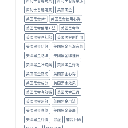
犀利士香港現貨
犀利士香港藥房
的
每
醫
日
犀利士香港購買
美國黑金
理
錠？
解
藥
美國黑金ptt
美國黑金使用心得
析〉
師
中
唔
美國黑金使用方法
美國黑金剛
背
label，
美國黑金剛壯陽
美國黑金副作用
只
講
美國黑金功效
美國黑金台灣官網
你
點
美國黑金吃法
美國黑金哪裡買
樣
美國黑金壯陽藥
美國黑金好嗎
對
號
美國黑金官網
美國黑金心得
入
座〉
美國黑金成分
美國黑金效果
中
美國黑金有效嗎
美國黑金正品
美國黑金無效
美國黑金用法
美國黑金真偽
美國黑金藥局
美國黑金評價
腎虛
補腎壯陽