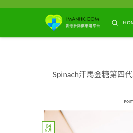
Skip
to
content
HO
Spinach汗馬金糖
POS
04
6 月