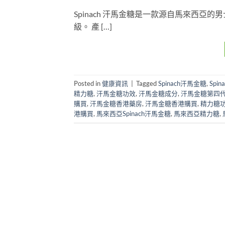
Spinach 汗馬金糖是一款源自馬來西
級。 產 […]
Posted in
健康資訊
|
Tagged
Spinach汗馬金糖
,
Spi
精力糖
,
汗馬金糖功效
,
汗馬金糖成分
,
汗馬金糖第四
購買
,
汗馬金糖香港藥房
,
汗馬金糖香港購買
,
精力糖
港購買
,
馬來西亞Spinach汗馬金糖
,
馬來西亞精力糖
,