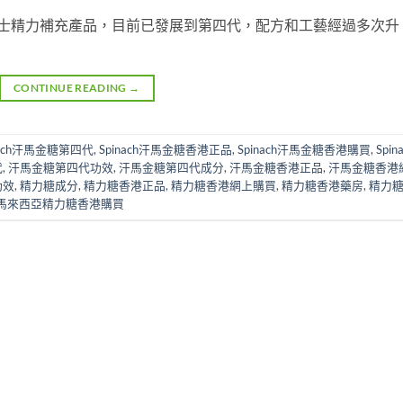
亞的男士精力補充產品，目前已發展到第四代，配方和工藝經過多次升
CONTINUE READING
→
nach汗馬金糖第四代
,
Spinach汗馬金糖香港正品
,
Spinach汗馬金糖香港購買
,
Spin
代
,
汗馬金糖第四代功效
,
汗馬金糖第四代成分
,
汗馬金糖香港正品
,
汗馬金糖香港
功效
,
精力糖成分
,
精力糖香港正品
,
精力糖香港網上購買
,
精力糖香港藥房
,
精力
馬來西亞精力糖香港購買