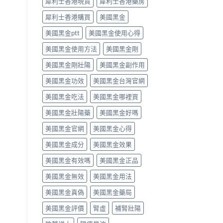
犀利士香港現貨
犀利士香港藥房
的
每
醫
日
犀利士香港購買
美國黑金
理
錠？
解
藥
美國黑金ptt
美國黑金使用心得
析〉
師
中
唔
美國黑金使用方法
美國黑金剛
背
label，
美國黑金剛壯陽
美國黑金副作用
只
講
美國黑金功效
美國黑金台灣官網
你
點
美國黑金吃法
美國黑金哪裡買
樣
美國黑金壯陽藥
美國黑金好嗎
對
號
美國黑金官網
美國黑金心得
入
座〉
美國黑金成分
美國黑金效果
中
美國黑金有效嗎
美國黑金正品
美國黑金無效
美國黑金用法
美國黑金真偽
美國黑金藥局
美國黑金評價
腎虛
補腎壯陽