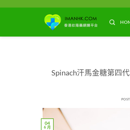
Skip
to
content
HO
Spinach汗馬金糖
POS
04
6 月