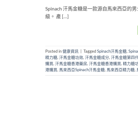
Spinach 汗馬金糖是一款源自馬來西
級。 產 […]
Posted in
健康資訊
|
Tagged
Spinach汗馬金糖
,
Spi
精力糖
,
汗馬金糖功效
,
汗馬金糖成分
,
汗馬金糖第四
購買
,
汗馬金糖香港藥房
,
汗馬金糖香港購買
,
精力糖
港購買
,
馬來西亞Spinach汗馬金糖
,
馬來西亞精力糖
,