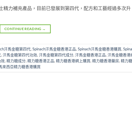
亞的男士精力補充產品，目前已發展到第四代，配方和工藝經過多次升
CONTINUE READING
→
nach汗馬金糖第四代
,
Spinach汗馬金糖香港正品
,
Spinach汗馬金糖香港購買
,
Spin
代
,
汗馬金糖第四代功效
,
汗馬金糖第四代成分
,
汗馬金糖香港正品
,
汗馬金糖香港
功效
,
精力糖成分
,
精力糖香港正品
,
精力糖香港網上購買
,
精力糖香港藥房
,
精力
馬來西亞精力糖香港購買