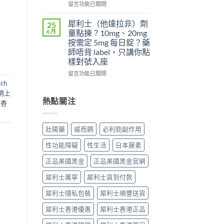
夠
日
在
先
留言功能已關閉
硬？
犀
〈為
搞
使
利
什
懂
犀利士（他達拉非）劑
25
用
士
麼
這
6 月
量點揀？10mg、20mg
威
5mg
吃
5
按需定 5mg 每日錠？藥
而
反
了
件
師唔背 label，只講你點
鋼
而
威
事〉
樣對號入座
效
更
而
中
果
穩？〉
鋼
在
留言功能已關閉
提
中
不
〈犀
ach
高
能
利
網上
勃
再
士
熱點關注
糖香
起
使
（他
硬
用
達
度〉
血
拉
壯陽藥
威而鋼
必利勁副作用
中
管
非）
擴
劑
性功能障礙
性生活
日本藤素
張
量
類
點
正品美國黑金
正品美國黑金官網
藥
揀？
物：
10mg、
犀利士萬寧
犀利士貨到付款
硝
20mg
酸
按
犀利士隱私包裝
犀利士順豐送貨
酯
需
死
犀利士香港優惠
犀利士香港正品
定
線
5mg