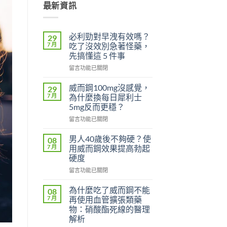
最新資訊
必利勁對早洩有效嗎？
29
7 月
吃了沒效別急著怪藥，
先搞懂這 5 件事
在
留言功能已關閉
〈必
利
威而鋼100mg沒感覺，
29
勁
7 月
為什麼換每日犀利士
對
5mg反而更穩？
早
在
洩
留言功能已關閉
〈威
有
而
效
男人40歲後不夠硬？使
08
鋼
嗎？
7 月
用威而鋼效果提高勃起
100mg
吃
硬度
沒
了
在
感
留言功能已關閉
沒
〈男
覺，
效
人
為
別
為什麼吃了威而鋼不能
08
40
什
急
7 月
再使用血管擴張類藥
歲
麼
著
物：硝酸酯死線的醫理
後
換
怪
解析
不
每
藥，