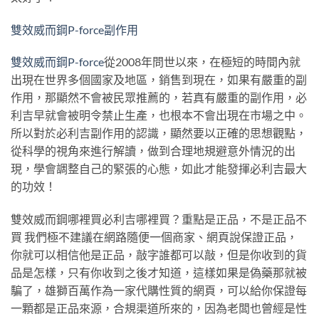
雙效威而鋼P-force副作用
雙效威而鋼P-force
從2008年問世以來，在極短的時間內就
出現在世界多個國家及地區，銷售到現在，如果有嚴重的副
作用，那顯然不會被民眾推薦的，若真有嚴重的副作用，必
利吉早就會被明令禁止生產，也根本不會出現在市場之中。
所以對於必利吉副作用的認識，顯然要以正確的思想觀點，
從科學的視角來進行解讀，做到合理地規避意外情況的出
現，學會調整自己的緊張的心態，如此才能發揮必利吉最大
的功效！
雙效威而鋼哪裡買必利吉哪裡買？重點是正品，不是正品不
買 我們極不建議在網路隨便一個商家、網頁說保證正品，
你就可以相信他是正品，敲字誰都可以敲，但是你收到的貨
品是怎樣，只有你收到之後才知道，這樣如果是偽藥那就被
騙了，雄獅百萬作為一家代購性質的網頁，可以給你保證每
一顆都是正品來源，合規渠道所來的，因為老闆也曾經是性