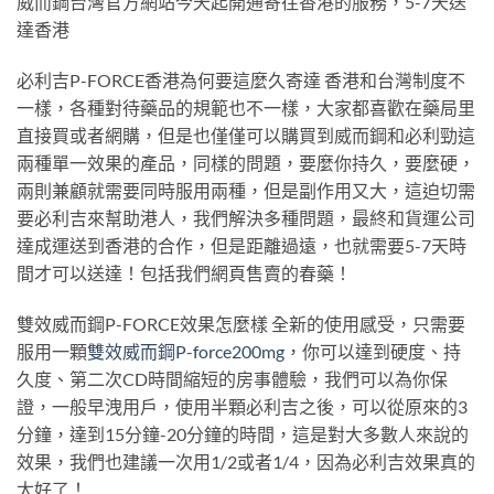
威而鋼台灣官方網站今天起開通寄往香港的服務，5-7天送
達香港
必利吉P-FORCE香港為何要這麼久寄達 香港和台灣制度不
一樣，各種對待藥品的規範也不一樣，大家都喜歡在藥局里
直接買或者網購，但是也僅僅可以購買到威而鋼和必利勁這
兩種單一效果的產品，同樣的問題，要麼你持久，要麼硬，
兩則兼顧就需要同時服用兩種，但是副作用又大，這迫切需
要必利吉來幫助港人，我們解決多種問題，最終和貨運公司
達成運送到香港的合作，但是距離過遠，也就需要5-7天時
間才可以送達！包括我們網頁售賣的春藥！
雙效威而鋼P-FORCE效果怎麼樣 全新的使用感受，只需要
服用一顆
雙效威而鋼P-force200mg
，你可以達到硬度、持
久度、第二次CD時間縮短的房事體驗，我們可以為你保
證，一般早洩用戶，使用半顆必利吉之後，可以從原來的3
分鐘，達到15分鐘-20分鐘的時間，這是對大多數人來說的
效果，我們也建議一次用1/2或者1/4，因為必利吉效果真的
太好了！