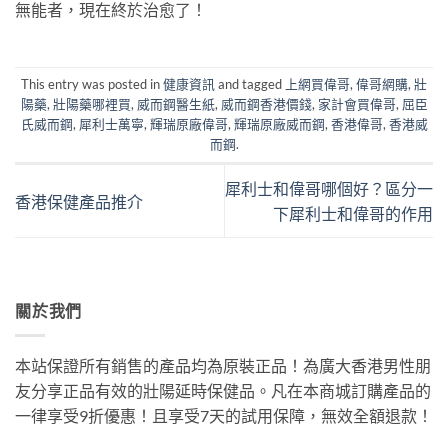
無能者，現在終於治愈了！
This entry was posted in
健康資訊
and tagged
上網買偉哥
,
偉哥網購
,
壯
陽藥
,
壯陽藥哪裡買
,
威而鋼醫生紙
,
威而鋼香港價錢
,
家計會買偉哥
,
屈臣
氏威而鋼
,
犀利士萬寧
,
輝瑞原廠偉哥
,
輝瑞原廠威而鋼
,
香港偉哥
,
香港威
而鋼
.
犀利士和偉哥哪個好？區分一
香港保健產品推介
下犀利士和偉哥的作用
關於我們
本站保證所有銷售的產品均為原裝正品！為廣大香港男性朋
友分享正品有效的壯陽延時保健品。凡在本商城訂購產品的
一律享受9折優惠！且享受7天的試用保障，無效全額退款！