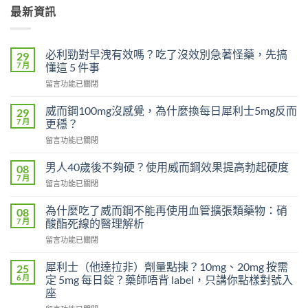
最新資訊
必利勁對早洩有效嗎？吃了沒效別急著怪藥，先搞
29
7 月
懂這 5 件事
在
留言功能已關閉
〈必
利
威而鋼100mg沒感覺，為什麼換每日犀利士5mg反而
29
勁
7 月
更穩？
對
在
留言功能已關閉
早
〈威
洩
而
有
男人40歲後不夠硬？使用威而鋼效果提高勃起硬度
08
鋼
效
7 月
在
留言功能已關閉
100mg
嗎？
〈男
沒
吃
人
為什麼吃了威而鋼不能再使用血管擴張類藥物：硝
感
08
了
40
7 月
覺，
酸酯死線的醫理解析
沒
歲
為
效
在
留言功能已關閉
後
什
別
〈為
不
麼
急
什
夠
犀利士（他達拉非）劑量點揀？10mg、20mg 按需
25
換
著
麼
硬？
6 月
定 5mg 每日錠？藥師唔背 label，只講你點樣對號入
每
怪
吃
使
座
日
藥，
了
用
犀
先