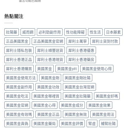
在
威
留言功能已關閉
威
利
搞
〈犀
而
而
士
懂
利
鋼
鋼
5mg
這
士
不
熱點關注
效
反
5
（他
能
果
而
件
達
再
提
更
事〉
拉
使
高
壯陽藥
威而鋼
必利勁副作用
性功能障礙
性生活
日本藤素
穩？〉
中
非）
用
勃
中
劑
血
起
正品美國黑金
正品美國黑金官網
犀利士萬寧
犀利士貨到付款
量
管
硬
點
擴
度〉
犀利士隱私包裝
犀利士順豐送貨
犀利士香港優惠
揀？
張
中
10mg、
類
犀利士香港正品
犀利士香港現貨
犀利士香港藥房
20mg
藥
按
犀利士香港購買
美國黑金
美國黑金ptt
美國黑金使用心得
物：
需
硝
美國黑金使用方法
美國黑金剛
美國黑金剛壯陽
定
酸
5mg
酯
美國黑金副作用
美國黑金功效
美國黑金台灣官網
每
死
日
線
美國黑金吃法
美國黑金哪裡買
美國黑金壯陽藥
美國黑金好嗎
錠？
的
藥
醫
美國黑金官網
美國黑金心得
美國黑金成分
美國黑金效果
師
理
唔
解
美國黑金有效嗎
美國黑金正品
美國黑金無效
美國黑金用法
背
析〉
label，
中
美國黑金真偽
美國黑金藥局
美國黑金評價
腎虛
補腎壯陽
只