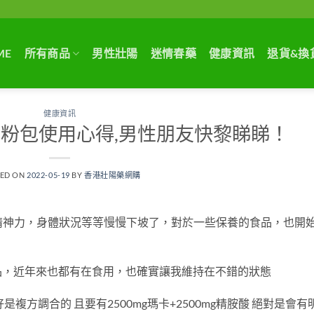
ME
所有商品
男性壯陽
迷情春藥
健康資訊
退貨&換
健康資訊
粉包使用心得,男性朋友快黎睇睇！
TED ON
2022-05-19
BY
香港壯陽藥網購
力 精神力，身體狀況等等慢慢下坡了，對於一些保養的食品，也開
品，近年來也都有在食用，也確實讓我維持在不錯的狀態
複方調合的 且要有2500mg瑪卡+2500mg精胺酸 絕對是會有