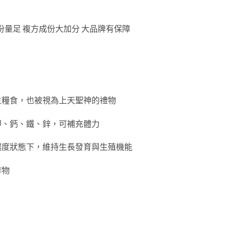
份量足 複方成份大加分 大品牌有保障
主糧食，也被視為上天聖神的禮物
鉀、鈣、鐵、鋅，可補充體力
爾蒙濃度狀態下，維持生長發育與生殖機能
作物