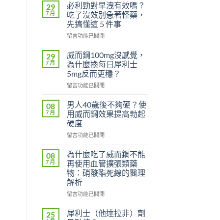
必利勁對早洩有效嗎？
29
7 月
吃了沒效別急著怪藥，
先搞懂這 5 件事
在
留言功能已關閉
〈必
利
威而鋼100mg沒感覺，
29
勁
7 月
為什麼換每日犀利士
對
5mg反而更穩？
早
在
洩
留言功能已關閉
〈威
有
而
效
男人40歲後不夠硬？使
08
鋼
嗎？
7 月
用威而鋼效果提高勃起
100mg
吃
硬度
沒
了
在
感
留言功能已關閉
沒
〈男
覺，
效
人
為
別
為什麼吃了威而鋼不能
08
40
什
急
7 月
再使用血管擴張類藥
歲
麼
著
物：硝酸酯死線的醫理
後
換
怪
解析
不
每
藥，
夠
日
在
先
留言功能已關閉
硬？
犀
〈為
搞
使
利
什
懂
犀利士（他達拉非）劑
25
用
士
麼
這