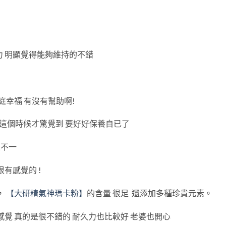
力 明顯覺得能夠維持的不錯
庭幸福 有沒有幫助啊!
是這個時候才驚覺到 要好好保養自已了
果不一
有感覺的 !
，
【大研精氣神瑪卡粉】
的含量 很足 還添加多種珍貴元素。
感覺 真的是很不錯的 耐久力也比較好 老婆也開心