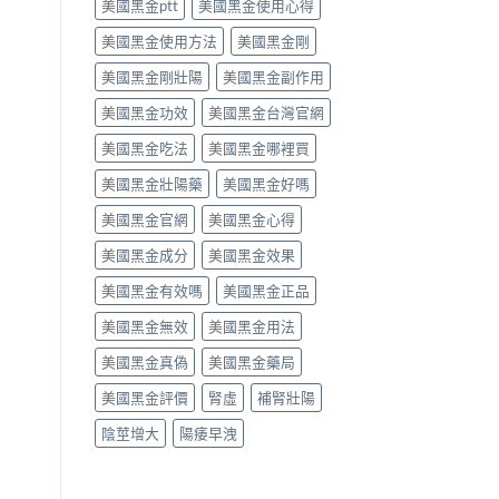
美國黑金ptt
美國黑金使用心得
析〉
師
中
唔
美國黑金使用方法
美國黑金剛
背
label，
美國黑金剛壯陽
美國黑金副作用
只
講
美國黑金功效
美國黑金台灣官網
你
點
美國黑金吃法
美國黑金哪裡買
樣
美國黑金壯陽藥
美國黑金好嗎
對
號
美國黑金官網
美國黑金心得
入
座〉
美國黑金成分
美國黑金效果
中
美國黑金有效嗎
美國黑金正品
美國黑金無效
美國黑金用法
美國黑金真偽
美國黑金藥局
美國黑金評價
腎虛
補腎壯陽
陰莖增大
陽痿早洩