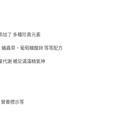
添加了 多種珍貴元素
參，蛹蟲草，葡萄糖酸鋅 等等配方
量代謝 補足滿滿精氣神
，營養標示等