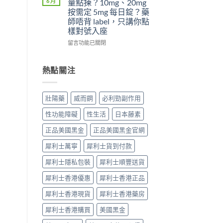
6 月
量點揀？10mg、20mg
威
5mg
吃
5
按需定 5mg 每日錠？藥
而
反
了
件
師唔背 label，只講你點
鋼
而
威
事〉
樣對號入座
效
更
而
中
果
穩？〉
鋼
在
留言功能已關閉
提
中
不
〈犀
高
能
利
勃
再
士
熱點關注
起
使
（他
硬
用
達
度〉
血
拉
壯陽藥
威而鋼
必利勁副作用
中
管
非）
擴
劑
性功能障礙
性生活
日本藤素
張
量
類
點
正品美國黑金
正品美國黑金官網
藥
揀？
物：
10mg、
犀利士萬寧
犀利士貨到付款
硝
20mg
酸
按
犀利士隱私包裝
犀利士順豐送貨
酯
需
死
犀利士香港優惠
犀利士香港正品
定
線
5mg
犀利士香港現貨
犀利士香港藥房
的
每
醫
日
犀利士香港購買
美國黑金
理
錠？
解
藥