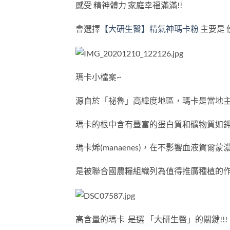
感受 精神體力 家庭幸福滿滿!!
會選擇
【大研生醫】精氣神瑪卡粉
主要是 
瑪卡小檔案~
源自於「祕魯」高緯度地區，瑪卡是當地
瑪卡的根中含有豐富的蛋白質和礦物質如
瑪卡烯(manaenes)，在不影響血液賀
是被聯合國農糧組織列為值得推廣種植的
高含量的瑪卡 是選 「大研生醫」的關鍵!!!