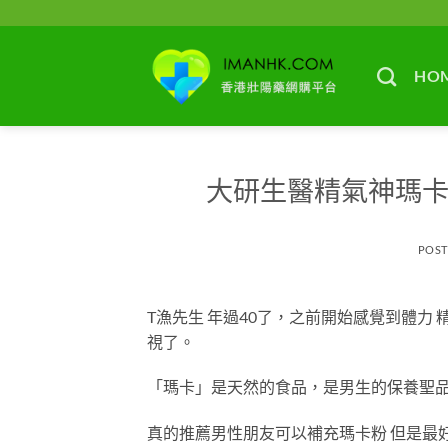
Skip
to
content
HO
大研生醫精氣神瑪卡
POS
T漁先生 年過40了，之前開始感覺到體
視了。
「瑪卡」是天然的食品，是男生的保養聖
真的推薦男性朋友可以補充瑪卡粉 但是最好是