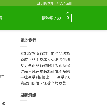
訂閱本站
登入 / 註冊
貨
購物車 /
$
0
0
關於我們
本站保證所有銷售的產品均為
原裝正品！為廣大香港男性朋
友分享正品有效的壯陽延時保
健品。凡在本商城訂購產品的
始重
一律享受9折優惠！且享受7天
的試用保障，無效全額退款！
最新資訊
明顯