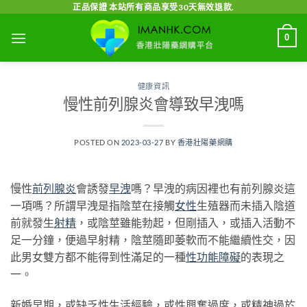
Skip
正品保證 本站所有商品享受30天無效退款.
to
0
content
健康資訊
慢性前列腺炎會導致早洩嗎
POSTED ON
2023-03-27
BY
香港壯陽藥網購
慢性
前列腺炎
會誘發
早洩
嗎？早洩的病因裡也有前列腺炎這
一項嗎？所謂早洩是指陰莖在接觸
女性
生殖器而未插入陰道
前就發生
射精
，或陰莖雖能勃起，但剛插入，或插入活動不
足一分鐘，便過早射精，陰莖隨即萎軟而不能繼續性交，因
此男女雙方都不能得到性滿足的一種
性功能障礙
的表現之
一。
新婚早期，或缺乏性生活經驗，或性興奮過度，或精神過於