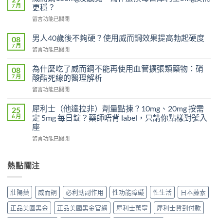
勁
7 月
更穩？
對
在
留言功能已關閉
早
〈威
洩
而
有
男人40歲後不夠硬？使用威而鋼效果提高勃起硬度
08
鋼
效
7 月
在
留言功能已關閉
100mg
嗎？
〈男
沒
吃
人
為什麼吃了威而鋼不能再使用血管擴張類藥物：硝
感
08
了
40
7 月
覺，
酸酯死線的醫理解析
沒
歲
為
效
在
留言功能已關閉
後
什
別
〈為
不
麼
急
什
夠
犀利士（他達拉非）劑量點揀？10mg、20mg 按需
25
換
著
麼
硬？
6 月
定 5mg 每日錠？藥師唔背 label，只講你點樣對號入
每
怪
吃
使
座
日
藥，
了
用
犀
先
在
威
留言功能已關閉
威
利
搞
〈犀
而
而
士
懂
利
鋼
鋼
5mg
這
士
不
熱點關注
效
反
5
（他
能
果
而
件
達
再
提
更
事〉
拉
使
高
壯陽藥
威而鋼
必利勁副作用
性功能障礙
性生活
日本藤素
穩？〉
中
非）
用
勃
中
劑
血
起
正品美國黑金
正品美國黑金官網
犀利士萬寧
犀利士貨到付款
量
管
硬