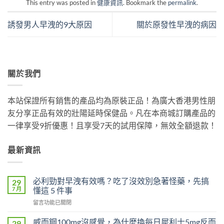
This entry was posted in
健康資訊
. Bookmark the
permalink
.
誘發男人早洩的9大原因
關於原發性早洩的病因
關於我們
本站保證所有銷售的產品均為原裝正品！為廣大香港男性朋
友分享正品有效的壯陽延時保健品。凡在本商城訂購產品的
一律享受9折優惠！且享受7天的試用保障，無效全額退款！
最新資訊
必利勁對早洩有效嗎？吃了沒效別急著怪藥，先搞
29
7 月
懂這 5 件事
在
留言功能已關閉
〈必
利
威而鋼100mg沒感覺，為什麼換每日犀利士5mg反而
29