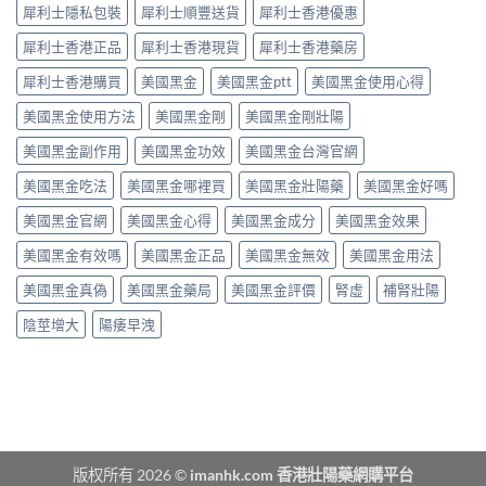
點
擴
度〉
犀利士隱私包裝
犀利士順豐送貨
犀利士香港優惠
揀？
張
中
10mg、
類
犀利士香港正品
犀利士香港現貨
犀利士香港藥房
20mg
藥
按
犀利士香港購買
美國黑金
美國黑金ptt
美國黑金使用心得
物：
需
硝
美國黑金使用方法
美國黑金剛
美國黑金剛壯陽
定
酸
5mg
酯
美國黑金副作用
美國黑金功效
美國黑金台灣官網
每
死
日
線
美國黑金吃法
美國黑金哪裡買
美國黑金壯陽藥
美國黑金好嗎
錠？
的
藥
醫
美國黑金官網
美國黑金心得
美國黑金成分
美國黑金效果
師
理
唔
解
美國黑金有效嗎
美國黑金正品
美國黑金無效
美國黑金用法
背
析〉
label，
中
美國黑金真偽
美國黑金藥局
美國黑金評價
腎虛
補腎壯陽
只
講
陰莖增大
陽痿早洩
你
點
樣
對
號
入
座〉
中
版权所有 2026 ©
imanhk.com 香港壯陽藥網購平台