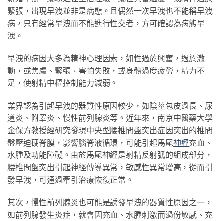
緊張，出現早洩並非是病態。且偶然一次早洩也不能稱早洩
病，只有經常早洩而不能進行性交者，方可確認為病態早
洩。
早洩的病因大多為精神心理因素，如性過於興奮，過於激
動，或焦慮、緊張、害怕失敗，或身體過度疲勞，精力不
足，使射精中樞控制能力減弱。
業界認為引起早洩的器質性原因較少，如陰莖包皮過長、尿
道炎、附睾炎、慢性前列腺炎等。近年來，南京中醫藥大學
金保方教授經研究發現中央型腰椎間盤突出症因突出的椎間
盤壓迫硬脊膜，影響腦脊液循環，可能引起馬尾
神經
充血、
水腫及功能障礙。由於馬尾神經是射精反射弧的組成部分，
腰椎間盤突出引起神經傳導異常，敏感性異常增高，從而引
發早洩，可通過牽引治療恢復正常。
其次，慢性前列腺炎也可能是誘發早洩的器質性原因之一，
如前列腺發生炎症，就會因充血、水腫刺激而過份敏感、充