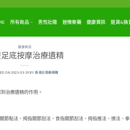
ME
所有商品
男性壯陽
迷情春藥
健康資訊
退貨&換
健康資訊
麼足底按摩治療遺精
TED ON
2023-03-29
BY
香港壯陽藥網購
起到治療遺精的作用。
間關節點法、拇指關節刮法、食指關節刮法、拇指推法、擦法、拳