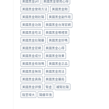
美國黑金ptt
美國黑金使用心得
析〉
師
中
唔
美國黑金使用方法
美國黑金剛
背
label，
美國黑金剛壯陽
美國黑金副作用
只
講
美國黑金功效
美國黑金台灣官網
你
點
美國黑金吃法
美國黑金哪裡買
樣
美國黑金壯陽藥
美國黑金好嗎
對
號
美國黑金官網
美國黑金心得
入
座〉
美國黑金成分
美國黑金效果
中
美國黑金有效嗎
美國黑金正品
美國黑金無效
美國黑金用法
美國黑金真偽
美國黑金藥局
美國黑金評價
腎虛
補腎壯陽
陰莖增大
陽痿早洩