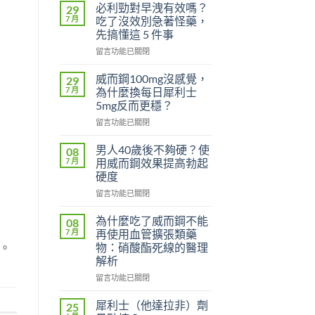
必利勁對早洩有效嗎？
29
7 月
吃了沒效別急著怪藥，
先搞懂這 5 件事
在
留言功能已關閉
〈必
利
威而鋼100mg沒感覺，
29
勁
7 月
為什麼換每日犀利士
對
5mg反而更穩？
早
在
洩
留言功能已關閉
〈威
有
而
效
男人40歲後不夠硬？使
08
鋼
嗎？
7 月
用威而鋼效果提高勃起
100mg
吃
硬度
沒
了
在
感
留言功能已關閉
沒
〈男
覺，
效
人
為
別
為什麼吃了威而鋼不能
08
40
什
急
7 月
再使用血管擴張類藥
歲
麼
著
。
物：硝酸酯死線的醫理
後
換
怪
解析
不
每
藥，
夠
日
在
先
留言功能已關閉
硬？
犀
〈為
搞
使
利
什
懂
犀利士（他達拉非）劑
25
用
士
麼
這