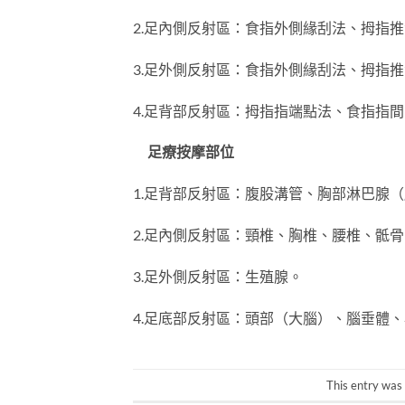
2.足內側反射區：食指外側緣刮法、拇指
3.足外側反射區：食指外側緣刮法、拇指
4.足背部反射區：拇指指端點法、食指指
足療按摩部位
1.足背部反射區：腹股溝管、胸部淋巴腺（
2.足內側反射區：頸椎、胸椎、腰椎、骶
3.足外側反射區：生殖腺。
4.足底部反射區：頭部（大腦）、腦垂體
This entry was