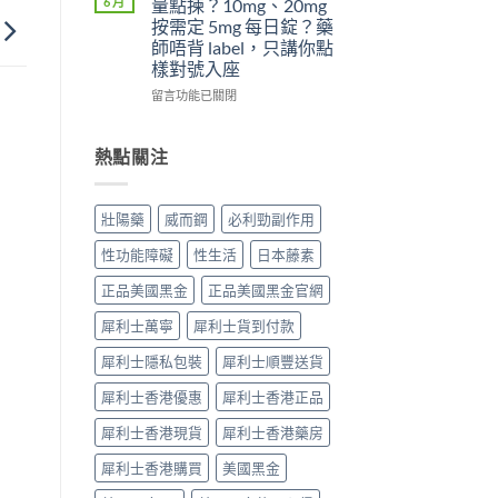
6 月
量點揀？10mg、20mg
威
5mg
吃
5
按需定 5mg 每日錠？藥
而
反
了
件
師唔背 label，只講你點
鋼
而
威
事〉
樣對號入座
效
更
而
中
果
穩？〉
鋼
在
留言功能已關閉
提
中
不
〈犀
高
能
利
勃
再
士
熱點關注
起
使
（他
硬
用
達
度〉
血
拉
壯陽藥
威而鋼
必利勁副作用
中
管
非）
擴
劑
性功能障礙
性生活
日本藤素
張
量
類
點
正品美國黑金
正品美國黑金官網
藥
揀？
物：
10mg、
犀利士萬寧
犀利士貨到付款
硝
20mg
酸
按
犀利士隱私包裝
犀利士順豐送貨
酯
需
死
犀利士香港優惠
犀利士香港正品
定
線
5mg
犀利士香港現貨
犀利士香港藥房
的
每
醫
日
犀利士香港購買
美國黑金
理
錠？
解
藥