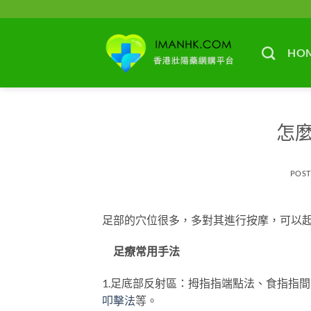
Skip
to
content
HO
怎
POS
足部的穴位很多，多對其進行按摩，可以
足療常用手法
1.足底部反射區：拇指指端點法、食指指
叩擊法
等。