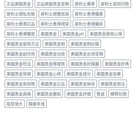
劑
血
起
正品美國黑金
正品美國黑金官網
犀利士萬寧
犀利士貨到付款
量
管
硬
點
擴
度〉
犀利士隱私包裝
犀利士順豐送貨
犀利士香港優惠
揀？
張
中
10mg、
類
犀利士香港正品
犀利士香港現貨
犀利士香港藥房
20mg
藥
按
犀利士香港購買
美國黑金
美國黑金ptt
美國黑金使用心得
物：
需
硝
美國黑金使用方法
美國黑金剛
美國黑金剛壯陽
定
酸
5mg
酯
美國黑金副作用
美國黑金功效
美國黑金台灣官網
每
死
日
線
美國黑金吃法
美國黑金哪裡買
美國黑金壯陽藥
美國黑金好嗎
錠？
的
藥
醫
美國黑金官網
美國黑金心得
美國黑金成分
美國黑金效果
師
理
唔
解
美國黑金有效嗎
美國黑金正品
美國黑金無效
美國黑金用法
背
析〉
label，
中
美國黑金真偽
美國黑金藥局
美國黑金評價
腎虛
補腎壯陽
只
講
陰莖增大
陽痿早洩
你
點
樣
對
號
入
座〉