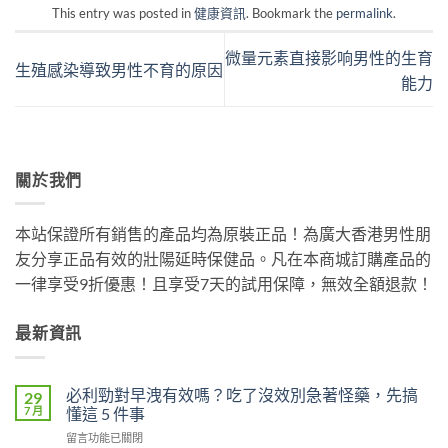
This entry was posted in
健康資訊
. Bookmark the
permalink
.
微量元素直接影响男性的生育
生殖感染導致男性不育的原因
能力
關於我們
本站保證所有銷售的產品均為原裝正品！為廣大香港男性朋
友分享正品有效的壯陽延時保健品。凡在本商城訂購產品的
一律享受9折優惠！且享受7天的試用保障，無效全額退款！
最新資訊
必利勁對早洩有效嗎？吃了沒效別急著怪藥，先搞
29
7 月
懂這 5 件事
在
留言功能已關閉