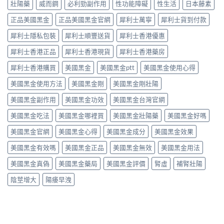
高
壯陽藥
威而鋼
必利勁副作用
性功能障礙
性生活
日本藤素
穩？〉
中
非）
用
勃
中
劑
血
起
正品美國黑金
正品美國黑金官網
犀利士萬寧
犀利士貨到付款
量
管
硬
點
擴
度〉
犀利士隱私包裝
犀利士順豐送貨
犀利士香港優惠
揀？
張
中
10mg、
類
犀利士香港正品
犀利士香港現貨
犀利士香港藥房
20mg
藥
按
犀利士香港購買
美國黑金
美國黑金ptt
美國黑金使用心得
物：
需
硝
美國黑金使用方法
美國黑金剛
美國黑金剛壯陽
定
酸
5mg
酯
美國黑金副作用
美國黑金功效
美國黑金台灣官網
每
死
日
線
美國黑金吃法
美國黑金哪裡買
美國黑金壯陽藥
美國黑金好嗎
錠？
的
藥
醫
美國黑金官網
美國黑金心得
美國黑金成分
美國黑金效果
師
理
唔
解
美國黑金有效嗎
美國黑金正品
美國黑金無效
美國黑金用法
背
析〉
label，
中
美國黑金真偽
美國黑金藥局
美國黑金評價
腎虛
補腎壯陽
只
講
陰莖增大
陽痿早洩
你
點
樣
對
號