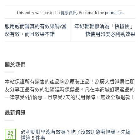
This entry was posted in
健康資訊
. Bookmark the
permalink
.
服用威而鋼真的有效果嗎?當
年紀輕輕慘淪為「快槍俠 」
然有效，而且效果不錯
快使用印度必利勁效果
關於我們
本站保證所有銷售的產品均為原裝正品！為廣大香港男性朋
友分享正品有效的壯陽延時保健品。凡在本商城訂購產品的
一律享受9折優惠！且享受7天的試用保障，無效全額退款！
最新資訊
必利勁對早洩有效嗎？吃了沒效別急著怪藥，先搞
29
7 月
懂這 5 件事