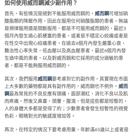
如何使用威而鋼減少副作用？
首先，有些情況是絕對不能服用威而鋼的，
威而鋼
可增加硝
酸脂類的降壓作用，因此在服用任何硝酸脂類的患者，無論
是規律服用還是間斷服用，都是不可服用威而鋼的，最近3
個月內發生過心肌梗塞的患者，或者是不穩定心絞痛或者是
在性交中出現心絞痛患者，在過去6個月內發生嚴重心衰，
難治性心率失常，低血壓以及高血壓患者，最近6個月內發
生過中風的患者，以及對威而鋼和它採用的成分過敏的患
者，都是不能夠服用威而鋼的。
其次，我們服用
威而鋼
要考慮到它的副作用，其實現在市面
上大多數的藥物都是具有副作用的，威而鋼也不例外。
威而
鋼
最為常見的不良反應有頭痛，面部潮紅，消化不良以及肌
肉疼痛，然後又鼻塞，頭暈，腹瀉，但是這些都是短暫的，
人的身體大多都是受得了的；少數患者會發生短暫性的視覺
色彩，眼睛對光的敏感度增加等。
再次，在特定的情況下要考慮用量，年齡滿65歲以上或者是