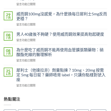
在
留言功能已關閉
〈必
利
威而鋼100mg沒感覺，為什麼換每日犀利士5mg反而
29
勁
7 月
更穩？
對
在
留言功能已關閉
早
〈威
洩
而
有
男人40歲後不夠硬？使用威而鋼效果提高勃起硬度
08
鋼
效
7 月
在
留言功能已關閉
100mg
嗎？
〈男
沒
吃
人
為什麼吃了威而鋼不能再使用血管擴張類藥物：硝
感
08
了
40
7 月
覺，
酸酯死線的醫理解析
沒
歲
為
效
在
留言功能已關閉
後
什
別
〈為
不
麼
急
什
夠
犀利士（他達拉非）劑量點揀？10mg、20mg 按需
25
換
著
麼
硬？
6 月
定 5mg 每日錠？藥師唔背 label，只講你點樣對號入
每
怪
吃
使
座
日
藥，
了
用
犀
先
在
威
留言功能已關閉
威
利
搞
〈犀
而
而
士
懂
利
鋼
鋼
5mg
這
士
不
熱點關注
效
反
5
（他
能
果
而
件
達
再
提
更
事〉
拉
使