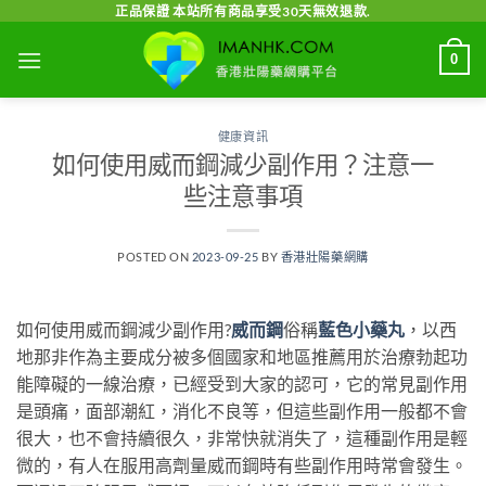
Skip
正品保證 本站所有商品享受30天無效退款.
to
0
content
健康資訊
如何使用威而鋼減少副作用？注意一
些注意事項
POSTED ON
2023-09-25
BY
香港壯陽藥網購
如何使用威而鋼減少副作用?
威而鋼
俗稱
藍色小藥丸
，以西
地那非作為主要成分被多個國家和地區推薦用於治療勃起功
能障礙的一線治療，已經受到大家的認可，它的常見副作用
是頭痛，面部潮紅，消化不良等，但這些副作用一般都不會
很大，也不會持續很久，非常快就消失了，這種副作用是輕
微的，有人在服用高劑量威而鋼時有些副作用時常會發生。