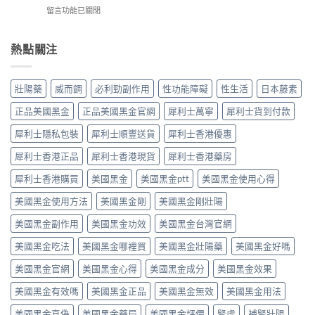
用
犀
先
在
威
留言功能已關閉
威
利
搞
〈犀
而
而
士
懂
利
鋼
鋼
5mg
這
士
不
熱點關注
效
反
5
（他
能
果
而
件
達
再
提
更
事〉
拉
使
高
壯陽藥
威而鋼
必利勁副作用
性功能障礙
性生活
日本藤素
穩？〉
中
非）
用
勃
中
劑
血
起
正品美國黑金
正品美國黑金官網
犀利士萬寧
犀利士貨到付款
量
管
硬
點
擴
度〉
犀利士隱私包裝
犀利士順豐送貨
犀利士香港優惠
揀？
張
中
10mg、
類
犀利士香港正品
犀利士香港現貨
犀利士香港藥房
20mg
藥
按
犀利士香港購買
美國黑金
美國黑金ptt
美國黑金使用心得
物：
需
硝
美國黑金使用方法
美國黑金剛
美國黑金剛壯陽
定
酸
5mg
酯
美國黑金副作用
美國黑金功效
美國黑金台灣官網
每
死
日
線
美國黑金吃法
美國黑金哪裡買
美國黑金壯陽藥
美國黑金好嗎
錠？
的
藥
醫
美國黑金官網
美國黑金心得
美國黑金成分
美國黑金效果
師
理
唔
解
美國黑金有效嗎
美國黑金正品
美國黑金無效
美國黑金用法
背
析〉
label，
中
美國黑金真偽
美國黑金藥局
美國黑金評價
腎虛
補腎壯陽