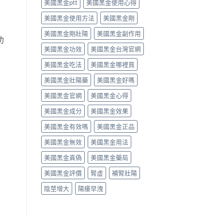
美國黑金ptt
美國黑金使用心得
析〉
師
中
唔
美國黑金使用方法
美國黑金剛
背
label，
美國黑金剛壯陽
美國黑金副作用
只
功
講
美國黑金功效
美國黑金台灣官網
你
點
美國黑金吃法
美國黑金哪裡買
樣
美國黑金壯陽藥
美國黑金好嗎
對
號
美國黑金官網
美國黑金心得
入
座〉
美國黑金成分
美國黑金效果
中
美國黑金有效嗎
美國黑金正品
美國黑金無效
美國黑金用法
美國黑金真偽
美國黑金藥局
美國黑金評價
腎虛
補腎壯陽
陰莖增大
陽痿早洩