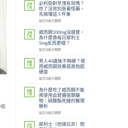
必利勁對早洩有效嗎？
29
7 月
吃了沒效別急著怪藥，
先搞懂這 5 件事
在
留言功能已關閉
〈必
利
威而鋼100mg沒感覺，
29
勁
7 月
為什麼換每日犀利士
對
5mg反而更穩？
早
在
洩
留言功能已關閉
〈威
有
而
效
男人40歲後不夠硬？使
08
鋼
嗎？
7 月
用威而鋼效果提高勃起
100mg
吃
硬度
沒
了
在
感
留言功能已關閉
沒
〈男
覺，
效
人
為
別
為什麼吃了威而鋼不能
08
40
什
急
7 月
再使用血管擴張類藥
歲
麼
著
物：硝酸酯死線的醫理
後
換
怪
解析
降低
不
每
藥，
夠
日
在
先
留言功能已關閉
硬？
犀
〈為
搞
使
利
什
懂
犀利士（他達拉非）劑
25
用
士
麼
這