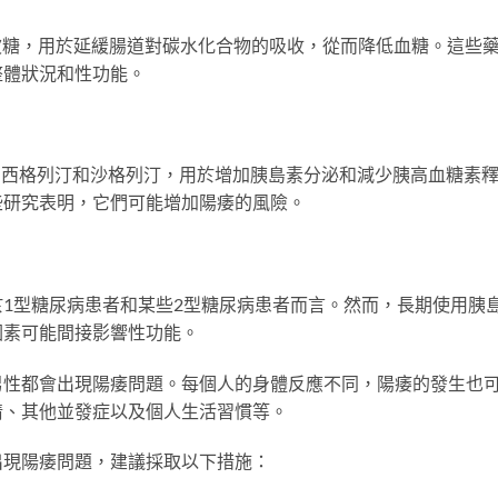
波糖，用於延緩腸道對碳水化合物的吸收，從而降低血糖。這些
整體狀況和性功能。
，如西格列汀和沙格列汀，用於增加胰島素分泌和減少胰高血糖素
些研究表明，它們可能增加陽痿的風險。
1型糖尿病患者和某些2型糖尿病患者而言。然而，長期使用胰
因素可能間接影響性功能。
男性都會出現陽痿問題。每個人的身體反應不同，陽痿的發生也
情、其他並發症以及個人生活習慣等。
出現陽痿問題，建議採取以下措施：