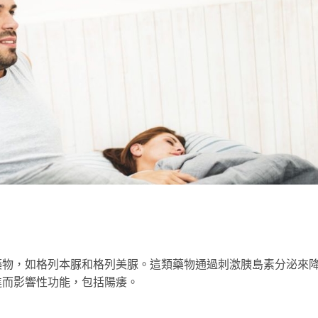
藥物，如格列本脲和格列美脲。這類藥物通過刺激胰島素分泌來
進而影響性功能，包括陽痿。