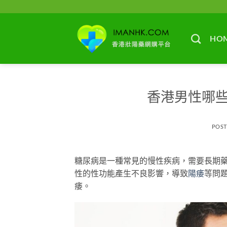
Skip
to
content
HO
香港男性哪
POS
糖尿病是一種常見的慢性疾病，需要長期
性的性功能產生不良影響，導致
陽痿
等問
痿。