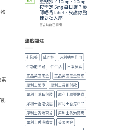
6 月
量點揀？10mg、20mg
威
5mg
吃
5
按需定 5mg 每日錠？藥
而
反
了
件
藥物
師唔背 label，只講你點
鋼
而
威
事〉
樣對號入座
效
更
而
中
果
穩？〉
鋼
在
留言功能已關閉
提
中
不
〈犀
高
能
利
勃
再
士
熱點關注
起
使
（他
釋
硬
用
達
度〉
血
拉
壯陽藥
威而鋼
必利勁副作用
中
管
非）
擴
劑
性功能障礙
性生活
日本藤素
張
量
類
點
正品美國黑金
正品美國黑金官網
藥
島素
揀？
物：
10mg、
犀利士萬寧
犀利士貨到付款
硝
20mg
酸
按
犀利士隱私包裝
犀利士順豐送貨
酯
需
可能
死
犀利士香港優惠
犀利士香港正品
定
線
5mg
犀利士香港現貨
犀利士香港藥房
的
每
醫
日
犀利士香港購買
美國黑金
理
錠？
解
藥