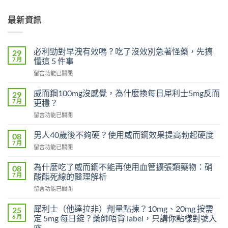
最新資訊
必利勁對早洩有效嗎？吃了沒效別急著怪藥，先搞
29
7 月
懂這 5 件事
在
留言功能已關閉
〈必
利
威而鋼100mg沒感覺，為什麼換每日犀利士5mg反而
29
勁
7 月
更穩？
對
在
留言功能已關閉
早
〈威
洩
而
有
男人40歲後不夠硬？使用威而鋼效果提高勃起硬度
08
鋼
效
7 月
在
留言功能已關閉
100mg
嗎？
〈男
沒
吃
人
為什麼吃了威而鋼不能再使用血管擴張類藥物：硝
感
08
了
40
7 月
覺，
酸酯死線的醫理解析
沒
歲
為
效
在
留言功能已關閉
後
什
別
〈為
不
麼
急
什
夠
犀利士（他達拉非）劑量點揀？10mg、20mg 按需
25
換
著
麼
硬？
6 月
定 5mg 每日錠？藥師唔背 label，只講你點樣對號入
每
怪
吃
使
座
日