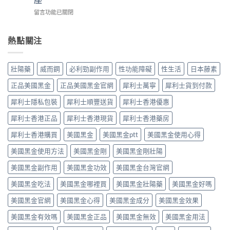
藥，
了
用
犀
先
在
威
留言功能已關閉
威
利
搞
〈犀
而
而
士
懂
利
鋼
鋼
5mg
這
士
不
熱點關注
效
反
5
（他
能
果
而
件
達
再
提
更
事〉
拉
使
高
壯陽藥
威而鋼
必利勁副作用
性功能障礙
性生活
日本藤素
穩？〉
中
非）
用
勃
中
劑
血
起
正品美國黑金
正品美國黑金官網
犀利士萬寧
犀利士貨到付款
量
管
硬
點
擴
度〉
犀利士隱私包裝
犀利士順豐送貨
犀利士香港優惠
揀？
張
中
10mg、
類
犀利士香港正品
犀利士香港現貨
犀利士香港藥房
20mg
藥
按
犀利士香港購買
美國黑金
美國黑金ptt
美國黑金使用心得
物：
需
硝
美國黑金使用方法
美國黑金剛
美國黑金剛壯陽
定
酸
5mg
酯
美國黑金副作用
美國黑金功效
美國黑金台灣官網
每
死
日
線
美國黑金吃法
美國黑金哪裡買
美國黑金壯陽藥
美國黑金好嗎
錠？
的
藥
醫
美國黑金官網
美國黑金心得
美國黑金成分
美國黑金效果
師
理
唔
解
美國黑金有效嗎
美國黑金正品
美國黑金無效
美國黑金用法
背
析〉
label，