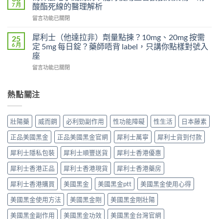
40
7 月
覺，
酸酯死線的醫理解析
沒
歲
為
效
在
留言功能已關閉
後
什
別
〈為
不
麼
急
什
夠
犀利士（他達拉非）劑量點揀？10mg、20mg 按需
25
換
著
麼
硬？
6 月
定 5mg 每日錠？藥師唔背 label，只講你點樣對號入
每
怪
吃
使
座
日
藥，
了
用
犀
先
在
威
留言功能已關閉
威
利
搞
〈犀
而
而
士
懂
利
鋼
鋼
5mg
這
士
不
熱點關注
效
反
5
（他
能
果
而
件
達
再
提
更
事〉
拉
使
高
壯陽藥
威而鋼
必利勁副作用
性功能障礙
性生活
日本藤素
穩？〉
中
非）
用
勃
中
劑
血
起
正品美國黑金
正品美國黑金官網
犀利士萬寧
犀利士貨到付款
量
管
硬
點
擴
度〉
犀利士隱私包裝
犀利士順豐送貨
犀利士香港優惠
揀？
張
中
10mg、
類
犀利士香港正品
犀利士香港現貨
犀利士香港藥房
20mg
藥
按
犀利士香港購買
美國黑金
美國黑金ptt
美國黑金使用心得
物：
需
硝
美國黑金使用方法
美國黑金剛
美國黑金剛壯陽
定
酸
5mg
酯
美國黑金副作用
美國黑金功效
美國黑金台灣官網
每
死