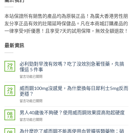
本站保證所有銷售的產品均為原裝正品！為廣大香港男性朋
友分享正品有效的壯陽延時保健品。凡在本商城訂購產品的
一律享受9折優惠！且享受7天的試用保障，無效全額退款！
最新資訊
必利勁對早洩有效嗎？吃了沒效別急著怪藥，先搞
29
7 月
懂這 5 件事
在
留言功能已關閉
〈必
利
威而鋼100mg沒感覺，為什麼換每日犀利士5mg反而
29
勁
7 月
更穩？
對
在
留言功能已關閉
早
〈威
洩
而
有
男人40歲後不夠硬？使用威而鋼效果提高勃起硬度
08
鋼
效
7 月
在
留言功能已關閉
100mg
嗎？
〈男
沒
吃
人
為什麼吃了威而鋼不能再使用血管擴張類藥物：硝
感
08
了