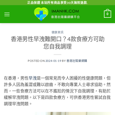
Skip
正品保證 本站所有商品享受30天無效退款.
to
0
content
健康資訊
香港男性早洩難開口？4款食療方可助
您自我調理
POSTED ON
2024-01-19
BY
香港壯陽藥網購
在香港，男性
早洩
是一個常見而令人困擾的性健康問題，但
許多人因為羞澀或難以啟齒，不敢向專業人士尋求協助。然
而，一些食療方法可以在不尷尬的情況下自我調理，有助於
緩解早洩問題。以下是四款食療方，可供香港男性嘗試自我
調理早洩問題。