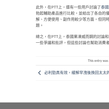
此外，在PTT上，還有一些用戶討論了
泰國
勃起輔助產品進行比較，並給出了各自的優
解、方便使用、副作用較少等方面，但同
題。
總之，在PTT上，泰國果凍威而鋼的討論
一些爭議和批評，但這些討論也幫助消費
This entry was
必利勁真有效，緩解早洩後挽回太太