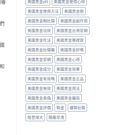
美國黑金ptt
美國黑金使用心得
用導
析〉
師
中
唔
美國黑金使用方法
美國黑金剛
背
label，
美國黑金剛壯陽
美國黑金副作用
們
只
講
美國黑金功效
美國黑金台灣官網
你
點
美國黑金吃法
美國黑金哪裡買
國
樣
美國黑金壯陽藥
美國黑金好嗎
對
號
美國黑金官網
美國黑金心得
入
座〉
和
美國黑金成分
美國黑金效果
中
美國黑金有效嗎
美國黑金正品
美國黑金無效
美國黑金用法
美國黑金真偽
美國黑金藥局
美國黑金評價
腎虛
補腎壯陽
陰莖增大
陽痿早洩