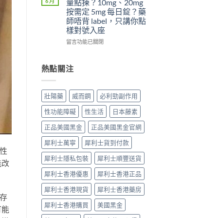
6 月
量點揀？10mg、20mg
威
5mg
吃
5
按需定 5mg 每日錠？藥
而
反
了
件
師唔背 label，只講你點
鋼
而
威
事〉
樣對號入座
效
更
而
中
果
穩？〉
鋼
在
留言功能已關閉
提
中
不
〈犀
高
能
利
勃
再
士
熱點關注
起
使
（他
硬
用
達
度〉
血
拉
壯陽藥
威而鋼
必利勁副作用
中
管
非）
擴
劑
性功能障礙
性生活
日本藤素
張
量
類
點
正品美國黑金
正品美國黑金官網
藥
揀？
物：
10mg、
犀利士萬寧
犀利士貨到付款
硝
20mg
性
酸
按
犀利士隱私包裝
犀利士順豐送貨
能改
酯
需
死
犀利士香港優惠
犀利士香港正品
定
線
5mg
犀利士香港現貨
犀利士香港藥房
的
每
存
醫
日
犀利士香港購買
美國黑金
理
錠？
可能
解
藥