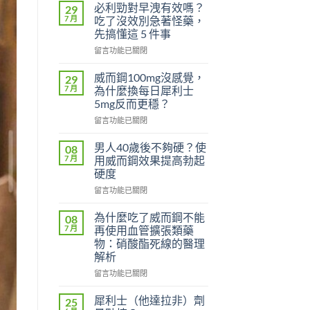
必利勁對早洩有效嗎？
29
7 月
吃了沒效別急著怪藥，
先搞懂這 5 件事
在
留言功能已關閉
〈必
利
威而鋼100mg沒感覺，
29
勁
7 月
為什麼換每日犀利士
對
5mg反而更穩？
早
在
洩
留言功能已關閉
〈威
有
而
效
男人40歲後不夠硬？使
08
鋼
嗎？
7 月
用威而鋼效果提高勃起
100mg
吃
硬度
沒
了
在
感
留言功能已關閉
沒
〈男
覺，
效
人
為
別
為什麼吃了威而鋼不能
08
40
什
急
7 月
再使用血管擴張類藥
歲
麼
著
物：硝酸酯死線的醫理
後
換
怪
解析
不
每
藥，
夠
日
在
先
留言功能已關閉
硬？
犀
〈為
搞
使
利
什
懂
犀利士（他達拉非）劑
25
用
士
麼
這