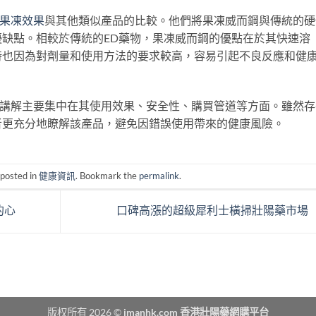
果凍效果
與其他類似產品的比較。他們將果凍威而鋼與傳統的硬
缺點。相較於傳統的ED藥物，果凍威而鋼的優點在於其快速溶
時也因為對劑量和使用方法的要求較高，容易引起不良反應和健
和講解主要集中在其使用效果、安全性、購買管道等方面。雖然存
者更充分地瞭解該產品，避免因錯誤使用帶來的健康風險。
 posted in
健康資訊
. Bookmark the
permalink
.
的心
口碑高漲的超級犀利士橫掃壯陽藥市場
版权所有 2026 ©
imanhk.com 香港壯陽藥網購平台