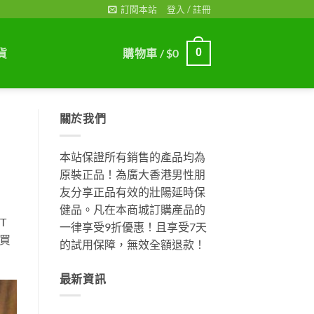
訂閱本站
登入 / 註冊
貨
購物車 /
$
0
0
關於我們
本站保證所有銷售的產品均為
原裝正品！為廣大香港男性朋
友分享正品有效的壯陽延時保
健品。凡在本商城訂購產品的
T
一律享受9折優惠！且享受7天
買
的試用保障，無效全額退款！
最新資訊