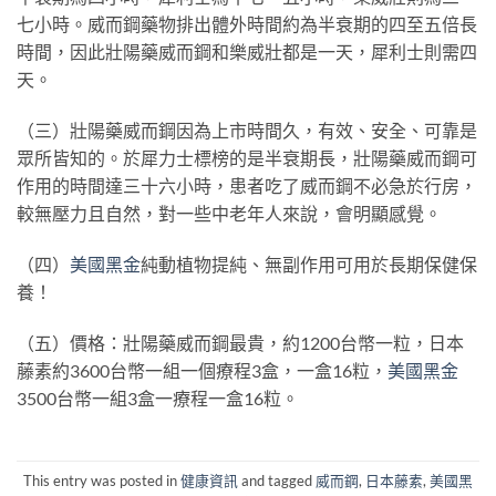
七小時。威而鋼藥物排出體外時間約為半衰期的四至五倍長
時間，因此壯陽藥威而鋼和樂威壯都是一天，犀利士則需四
天。
（三）壯陽藥威而鋼因為上市時間久，有效、安全、可靠是
眾所皆知的。於犀力士標榜的是半衰期長，壯陽藥威而鋼可
作用的時間達三十六小時，患者吃了威而鋼不必急於行房，
較無壓力且自然，對一些中老年人來說，會明顯感覺。
（四）
美國黑金
純動植物提純、無副作用可用於長期保健保
養！
（五）價格：壯陽藥威而鋼最貴，約1200台幣一粒，日本
藤素約3600台幣一組一個療程3盒，一盒16粒，
美國黑金
3500台幣一組3盒一療程一盒16粒。
This entry was posted in
健康資訊
and tagged
威而鋼
,
日本藤素
,
美國黑