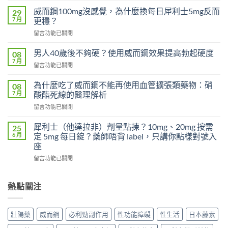
利
威而鋼100mg沒感覺，為什麼換每日犀利士5mg反而
29
勁
7 月
更穩？
對
在
留言功能已關閉
早
〈威
洩
而
有
男人40歲後不夠硬？使用威而鋼效果提高勃起硬度
08
鋼
效
7 月
在
留言功能已關閉
100mg
嗎？
〈男
沒
吃
人
為什麼吃了威而鋼不能再使用血管擴張類藥物：硝
感
08
了
40
7 月
覺，
酸酯死線的醫理解析
沒
歲
為
效
在
留言功能已關閉
後
什
別
〈為
不
麼
急
什
夠
犀利士（他達拉非）劑量點揀？10mg、20mg 按需
25
換
著
麼
硬？
6 月
定 5mg 每日錠？藥師唔背 label，只講你點樣對號入
每
怪
吃
使
座
日
藥，
了
用
犀
先
在
威
留言功能已關閉
威
利
搞
〈犀
而
而
士
懂
利
鋼
鋼
5mg
這
士
不
熱點關注
效
反
5
（他
能
果
而
件
達
再
提
更
事〉
拉
使
高
壯陽藥
威而鋼
必利勁副作用
性功能障礙
性生活
日本藤素
穩？〉
中
非）
用
勃
中
劑
血