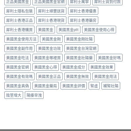
起
正品美國黑金
正品美國黑金官網
犀利士萬寧
犀利士貨到付款
量
管
硬
點
擴
度〉
犀利士隱私包裝
犀利士順豐送貨
犀利士香港優惠
揀？
張
中
10mg、
類
犀利士香港正品
犀利士香港現貨
犀利士香港藥房
20mg
藥
按
犀利士香港購買
美國黑金
美國黑金ptt
美國黑金使用心得
物：
需
硝
美國黑金使用方法
美國黑金剛
美國黑金剛壯陽
定
酸
5mg
酯
美國黑金副作用
美國黑金功效
美國黑金台灣官網
每
死
日
線
美國黑金吃法
美國黑金哪裡買
美國黑金壯陽藥
美國黑金好嗎
錠？
的
藥
醫
美國黑金官網
美國黑金心得
美國黑金成分
美國黑金效果
師
理
唔
解
美國黑金有效嗎
美國黑金正品
美國黑金無效
美國黑金用法
背
析〉
label，
中
美國黑金真偽
美國黑金藥局
美國黑金評價
腎虛
補腎壯陽
只
講
陰莖增大
陽痿早洩
你
點
樣
對
號
入
座〉