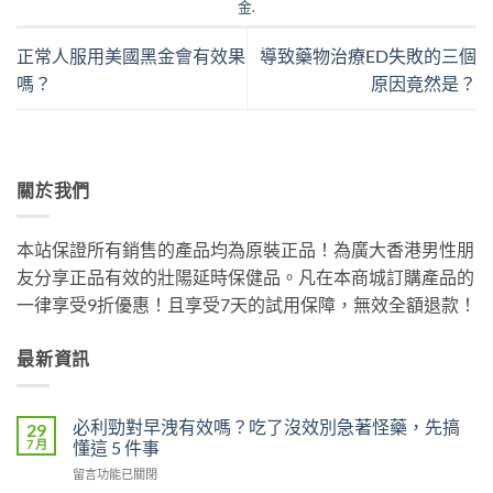
金
.
正常人服用美國黑金會有效果
導致藥物治療ED失敗的三個
嗎？
原因竟然是？
關於我們
本站保證所有銷售的產品均為原裝正品！為廣大香港男性朋
友分享正品有效的壯陽延時保健品。凡在本商城訂購產品的
一律享受9折優惠！且享受7天的試用保障，無效全額退款！
最新資訊
必利勁對早洩有效嗎？吃了沒效別急著怪藥，先搞
29
7 月
懂這 5 件事
在
留言功能已關閉
〈必