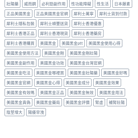
拉
使
高
壯陽藥
威而鋼
必利勁副作用
性功能障礙
性生活
日本藤素
穩？〉
中
非）
用
勃
中
劑
血
起
正品美國黑金
正品美國黑金官網
犀利士萬寧
犀利士貨到付款
量
管
硬
點
擴
度〉
犀利士隱私包裝
犀利士順豐送貨
犀利士香港優惠
揀？
張
中
10mg、
類
犀利士香港正品
犀利士香港現貨
犀利士香港藥房
20mg
藥
按
犀利士香港購買
美國黑金
美國黑金ptt
美國黑金使用心得
物：
需
硝
美國黑金使用方法
美國黑金剛
美國黑金剛壯陽
定
酸
5mg
酯
美國黑金副作用
美國黑金功效
美國黑金台灣官網
每
死
日
線
美國黑金吃法
美國黑金哪裡買
美國黑金壯陽藥
美國黑金好嗎
錠？
的
藥
醫
美國黑金官網
美國黑金心得
美國黑金成分
美國黑金效果
師
理
唔
解
美國黑金有效嗎
美國黑金正品
美國黑金無效
美國黑金用法
背
析〉
label，
中
美國黑金真偽
美國黑金藥局
美國黑金評價
腎虛
補腎壯陽
只
講
陰莖增大
陽痿早洩
你
點
樣
對
號