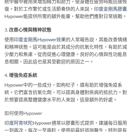
統中醫中被用來增加精力和耐力，使身體在疲勞時能迅速恢
復。對於工作繁忙或生活節奏快的人來說，
印度金剛馬膠囊
Hypower能提供所需的額外能量，幫助他們應對日常挑戰。
3.
改善心情與精神狀態
使用
印度金剛馬Hypower效果
的人常報告說，其能改善情緒
和精神狀態。這可能是由於其成分的抗氧化特性，有助於減
少壓力和焦慮，從而促進心理健康。良好的心情與性功能息
息相關，因此這也是其受歡迎的原因之一。
4.
增強免疫系統
Hypower中的一些成分，如枸杞子，還有助於增強免疫系
統。它們富含抗氧化劑，可以提高身體對疾病的抵抗力。對
於想要提高整體健康水平的人來說，這是額外的好處。
如何使用Hypower
印度阿育吠陀
Hypower通常以膠囊形式提供，建議每日服用
一到兩次，每次一至兩粒。使用前最好諮詢醫生，特別是有