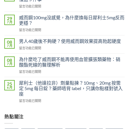
在
留言功能已關閉
〈必
利
威而鋼100mg沒感覺，為什麼換每日犀利士5mg反而
29
勁
7 月
更穩？
對
在
留言功能已關閉
早
〈威
洩
而
有
男人40歲後不夠硬？使用威而鋼效果提高勃起硬度
08
鋼
效
7 月
在
留言功能已關閉
100mg
嗎？
〈男
沒
吃
人
為什麼吃了威而鋼不能再使用血管擴張類藥物：硝
感
08
了
40
7 月
覺，
酸酯死線的醫理解析
沒
歲
為
效
在
留言功能已關閉
後
什
別
〈為
不
麼
急
什
夠
犀利士（他達拉非）劑量點揀？10mg、20mg 按需
25
換
著
麼
硬？
6 月
定 5mg 每日錠？藥師唔背 label，只講你點樣對號入
每
怪
吃
使
座
日
藥，
了
用
犀
先
在
威
留言功能已關閉
威
利
搞
〈犀
而
而
士
懂
利
鋼
鋼
5mg
這
士
不
熱點關注
效
反
5
（他
能
果
而
件
達
再
提
更
事〉