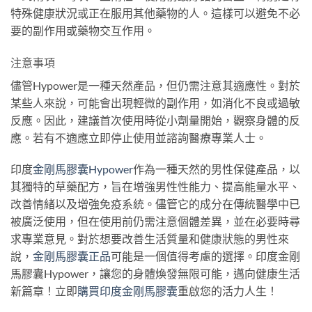
特殊健康狀況或正在服用其他藥物的人。這樣可以避免不必
要的副作用或藥物交互作用。
注意事項
儘管Hypower是一種天然產品，但仍需注意其適應性。對於
某些人來說，可能會出現輕微的副作用，如消化不良或過敏
反應。因此，建議首次使用時從小劑量開始，觀察身體的反
應。若有不適應立即停止使用並諮詢醫療專業人士。
印度
金剛馬膠囊Hypower
作為一種天然的男性保健產品，以
其獨特的草藥配方，旨在增強男性性能力、提高能量水平、
改善情緒以及增強免疫系統。儘管它的成分在傳統醫學中已
被廣泛使用，但在使用前仍需注意個體差異，並在必要時尋
求專業意見。對於想要改善生活質量和健康狀態的男性來
說，
金剛馬膠囊正品
可能是一個值得考慮的選擇。印度金剛
馬膠囊Hypower，讓您的身體煥發無限可能，邁向健康生活
新篇章！立即
購買印度金剛馬膠囊
重啟您的活力人生！