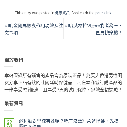
This entry was posted in
健康資訊
. Bookmark the
permalink
.
印度金剛馬膠囊作用功效及注
印度威格拉Vigora剩者為王，
意事項！
直男快樂機！
關於我們
本站保證所有銷售的產品均為原裝正品！為廣大香港男性朋
友分享正品有效的壯陽延時保健品。凡在本商城訂購產品的
一律享受9折優惠！且享受7天的試用保障，無效全額退款！
最新資訊
必利勁對早洩有效嗎？吃了沒效別急著怪藥，先搞
29
7 月
懂這 5 件事