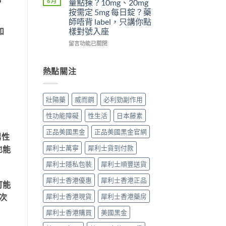
，
6 月
量點揀？10mg、20mg
威
5mg
吃
5
按需定 5mg 每日錠？藥
而
反
了
件
師唔背 label，只講你點
鋼
而
威
事〉
樣對號入座
如
效
更
而
中
果
穩？〉
鋼
在
留言功能已關閉
提
中
不
〈犀
高
能
利
勃
再
士
熱點關注
起
使
（他
硬
用
達
度〉
血
拉
壯陽藥
威而鋼
必利勁副作用
中
管
非）
擴
劑
性功能障礙
性生活
日本藤素
張
量
類
點
正品美國黑金
正品美國黑金官網
男性
藥
揀？
物：
10mg、
犀利士萬寧
犀利士貨到付款
也能
硝
20mg
酸
按
犀利士隱私包裝
犀利士順豐送貨
酯
需
死
犀利士香港優惠
犀利士香港正品
定
可能
線
5mg
犀利士香港現貨
犀利士香港藥房
的
次
每
醫
日
犀利士香港購買
美國黑金
理
錠？
解
藥