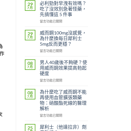
必利勁對早洩有效嗎？
29
7 月
吃了沒效別急著怪藥，
先搞懂這 5 件事
在
留言功能已關閉
〈必
利
威而鋼100mg沒感覺，
29
勁
7 月
為什麼換每日犀利士
對
5mg反而更穩？
為
早
在
洩
留言功能已關閉
作
〈威
有
而
效
男人40歲後不夠硬？使
08
鋼
嗎？
7 月
用威而鋼效果提高勃起
100mg
吃
硬度
沒
了
在
感
留言功能已關閉
沒
〈男
覺，
效
人
為
別
為什麼吃了威而鋼不能
08
40
什
急
7 月
再使用血管擴張類藥
歲
麼
著
物：硝酸酯死線的醫理
後
換
怪
解析
不
每
藥，
次
夠
日
在
先
留言功能已關閉
硬？
犀
〈為
搞
使
利
什
懂
犀利士（他達拉非）劑
25
用
士
麼
這