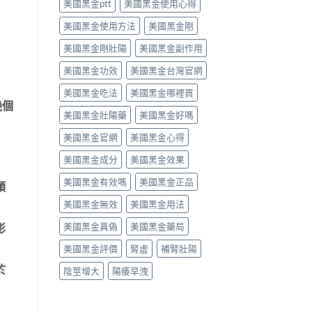
美國黑金ptt
美國黑金使用心得
析〉
師
中
唔
美國黑金使用方法
美國黑金剛
背
label，
美國黑金剛壯陽
美國黑金副作用
只
講
美國黑金功效
美國黑金台灣官網
你
點
美國黑金吃法
美國黑金哪裡買
樣
幾個
美國黑金壯陽藥
美國黑金好嗎
對
號
美國黑金官網
美國黑金心得
入
座〉
美國黑金成分
美國黑金效果
中
美國黑金有效嗎
美國黑金正品
頭
美國黑金無效
美國黑金用法
美國黑金真偽
美國黑金藥局
影
美國黑金評價
腎虛
補腎壯陽
於
陰莖增大
陽痿早洩