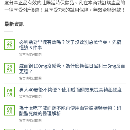
友分享正品有效的壯陽延時保健品。凡在本商城訂購產品的
一律享受9折優惠！且享受7天的試用保障，無效全額退款！
最新資訊
必利勁對早洩有效嗎？吃了沒效別急著怪藥，先搞
29
7 月
懂這 5 件事
在
留言功能已關閉
〈必
利
威而鋼100mg沒感覺，為什麼換每日犀利士5mg反而
29
勁
7 月
更穩？
對
在
留言功能已關閉
早
〈威
洩
而
有
男人40歲後不夠硬？使用威而鋼效果提高勃起硬度
08
鋼
效
7 月
在
留言功能已關閉
100mg
嗎？
〈男
沒
吃
人
為什麼吃了威而鋼不能再使用血管擴張類藥物：硝
感
08
了
40
7 月
覺，
酸酯死線的醫理解析
沒
歲
為
效
在
留言功能已關閉
後
什
別
〈為
不
麼
急
什