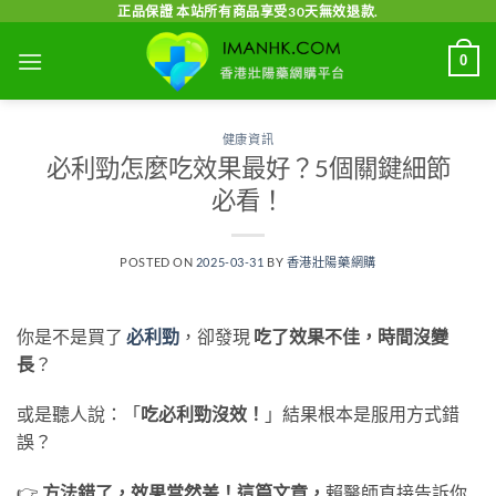
Skip
正品保證 本站所有商品享受30天無效退款.
to
0
content
健康資訊
必利勁怎麼吃效果最好？5個關鍵細節
必看！
POSTED ON
2025-03-31
BY
香港壯陽藥網購
你是不是買了
必利勁
，卻發現
吃了效果不佳，時間沒變
長
？
或是聽人說：「
吃必利勁沒效！
」結果根本是服用方式錯
誤？
👉
方法錯了，效果當然差！這篇文章，
賴醫師直接告訴你