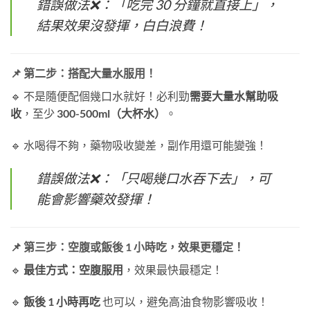
錯誤做法❌：「吃完 30 分鐘就直接上」，
結果效果沒發揮，白白浪費！
📌 第二步：搭配大量水服用！
🔹 不是隨便配個幾口水就好！必利勁
需要大量水幫助吸
收
，至少
300-500ml（大杯水）
。
🔹 水喝得不夠，藥物吸收變差，副作用還可能變強！
錯誤做法❌：「只喝幾口水吞下去」，可
能會影響藥效發揮！
📌 第三步：空腹或飯後 1 小時吃，效果更穩定！
🔹
最佳方式：空腹服用
，效果最快最穩定！
🔹
飯後 1 小時再吃
也可以，避免高油食物影響吸收！