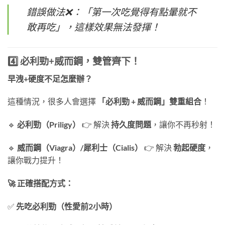
錯誤做法❌：「第一次吃覺得有點暈就不
敢再吃」，這樣效果無法發揮！
4️⃣ 必利勁+威而鋼，雙管齊下！
早洩+硬度不足怎麼辦？
這種情況，很多人會選擇
「必利勁 + 威而鋼」雙重組合
！
🔹
必利勁（Priligy）
👉 解決
持久度問題
，讓你不再秒射！
🔹
威而鋼（Viagra）/犀利士（Cialis）
👉 解決
勃起硬度
，
讓你戰力提升！
🚀 正確搭配方式：
✅
先吃必利勁（性愛前2小時）