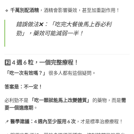
🔹
千萬別配酒精
，酒精會影響藥效，甚至加重副作用！
錯誤做法❌：「吃完大餐後馬上吞必利
勁」，藥效可能減弱一半！
2️⃣ 4 週 6 粒，一個完整療程！
「吃一次有效嗎？」
很多人都有這個疑問。
答案是：不一定！
必利勁不是
「吃一顆就能馬上改變體質」
的藥物，而是
需
要一個適應期
。
📌
醫學建議：4 週內至少服用 6 次
，才是標準治療療程！