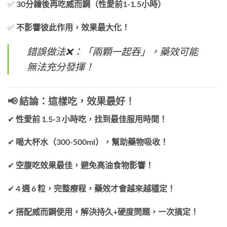
✅
30分鐘後再吃威而鋼（性愛前1-1.5小時）
✅
不影響彼此作用，效果最大化！
錯誤做法❌：「兩顆一起吞」，藥效可能
無法充分發揮！
📢 結論：這樣吃，效果最好！
✔
性愛前 1.5-3 小時吃，找到最佳服用時間！
✔
喝大杯水（300-500ml），幫助藥物吸收！
✔
空腹吃效果最佳，避免高油食物影響！
✔
4 週 6 粒，完整療程，藥效才會越來越穩定！
✔
搭配威而鋼使用，解決持久+硬度問題，一次搞定！