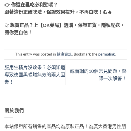
👉 你還在亂吃必利勁嗎？
跟著這份正確吃法，保證效果提升，不再白吃！💪🔥
🚀
想買正品？上【OK藥局】選購，保證正貨，隱私配送，
讓你更自信！
This entry was posted in
健康資訊
. Bookmark the
permalink
.
服用生精片沒效果？必須知道
威而鋼的10個常見問題，醫
導致德國黑螞蟻無效的兩大因
師一次解答！
素！
關於我們
本站保證所有銷售的產品均為原裝正品！為廣大香港男性朋