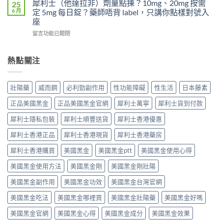
夠
犀利士（他達拉非）劑量點揀？10mg、20mg 按需
25
換
著
麼
硬？
6 月
定 5mg 每日錠？藥師唔背 label，只講你點樣對號入
每
怪
吃
使
座
日
藥，
了
用
犀
先
在
威
留言功能已關閉
威
利
搞
〈犀
而
而
士
懂
利
鋼
鋼
5mg
這
士
不
熱點關注
效
反
5
（他
能
果
而
件
達
再
提
更
事〉
拉
使
高
壯陽藥
威而鋼
必利勁副作用
性功能障礙
性生活
日本藤素
穩？〉
中
非）
用
勃
中
劑
血
起
正品美國黑金
正品美國黑金官網
犀利士萬寧
犀利士貨到付款
量
管
硬
點
擴
度〉
犀利士隱私包裝
犀利士順豐送貨
犀利士香港優惠
揀？
張
中
10mg、
類
犀利士香港正品
犀利士香港現貨
犀利士香港藥房
20mg
藥
按
犀利士香港購買
美國黑金
美國黑金ptt
美國黑金使用心得
物：
需
硝
美國黑金使用方法
美國黑金剛
美國黑金剛壯陽
定
酸
5mg
酯
美國黑金副作用
美國黑金功效
美國黑金台灣官網
每
死
日
線
美國黑金吃法
美國黑金哪裡買
美國黑金壯陽藥
美國黑金好嗎
錠？
的
藥
醫
美國黑金官網
美國黑金心得
美國黑金成分
美國黑金效果
師
理