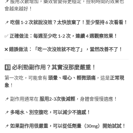
📌 服用次數增加，藥效會變得更穩定，控制時間的效果也
會越來越好！
📌
吃個 1-2 次就說沒效？太快放棄了！至少堅持 6 次看看！
✅
正確做法：每週至少吃 1-2 次，連續 4 週觀察效果！
❌
錯誤做法：「吃一次沒效就不吃了」，當然改善不了！
3️⃣ 必利勁副作用？其實沒那麼嚴重！
第一次吃，可能會有
頭暈、噁心、輕微頭痛
，這是
正常現
象
！
📌 副作用通常在
服用2-3次後減輕
，身體會慢慢適應！
📌
多喝水、別空腹吃，可以減少不適感！
📌
如果副作用很嚴重，可以從低劑量（30mg）開始試試！