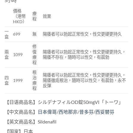
5小時
價格
療
（港幣
效果
程
HKD）
一
699
無
陽痿者可以勃起正常性交，性交更硬更持久
盒
修
兩
復
陽痿者可以勃起正常性交，性交更硬更持久，
1099
盒
療
陽痿不存在，隨時可以性交，有晨勃
程
根
陽痿者可以勃起正常性交，性交更硬更持久，
四
治
1999
陽痿徹底根治，隨時可以性交，有晨勃，永不
盒
療
反彈
程
【日语商品名】シルデナフィルOD錠50mgVI「トーワ」
【中文商品名】
日本偉哥
/
西地那非
/
昔多芬
/
西妥替芬
【英文商品名】Sildenafil
【国家】日本