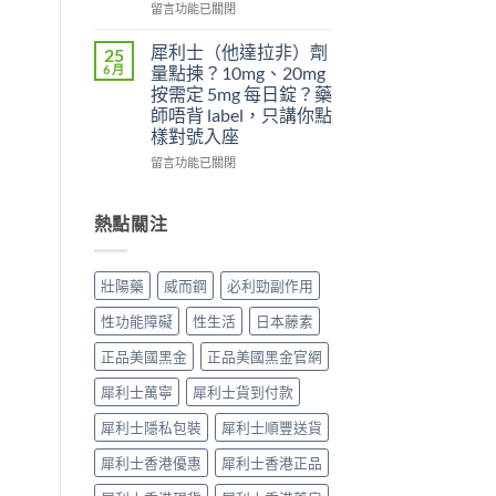
夠
日
在
先
留言功能已關閉
硬？
犀
〈為
搞
使
利
什
懂
犀利士（他達拉非）劑
25
用
士
麼
這
6 月
量點揀？10mg、20mg
威
5mg
吃
5
按需定 5mg 每日錠？藥
而
反
了
件
師唔背 label，只講你點
鋼
而
威
事〉
樣對號入座
效
更
而
中
果
穩？〉
鋼
在
留言功能已關閉
提
中
不
〈犀
高
能
利
勃
再
士
熱點關注
起
使
（他
硬
用
達
度〉
血
拉
壯陽藥
威而鋼
必利勁副作用
中
管
非）
擴
劑
性功能障礙
性生活
日本藤素
張
量
類
點
正品美國黑金
正品美國黑金官網
藥
揀？
物：
10mg、
犀利士萬寧
犀利士貨到付款
硝
20mg
酸
按
犀利士隱私包裝
犀利士順豐送貨
酯
需
死
犀利士香港優惠
犀利士香港正品
定
線
5mg