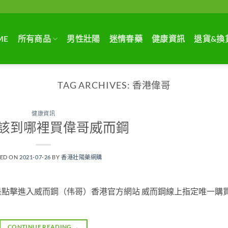
ME
所有商品
男性壯陽
迷情春藥
健康資訊
退貨&換
TAG ARCHIVES:
香港偉哥
健康資訊
該到哪裡買偉哥威而鋼
TED ON
2021-07-26
BY
香港壯陽藥網購
點擊進入威而鋼（伟哥）香港官方網站 威而鋼線上指定唯一購
CONTINUE READING
→