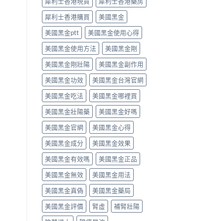
犀利士香港現貨
犀利士香港藥房
的
每
醫
日
犀利士香港購買
美國黑金
理
錠？
解
藥
美國黑金ptt
美國黑金使用心得
析〉
師
中
唔
美國黑金使用方法
美國黑金剛
背
label，
美國黑金剛壯陽
美國黑金副作用
只
講
美國黑金功效
美國黑金台灣官網
你
點
美國黑金吃法
美國黑金哪裡買
樣
美國黑金壯陽藥
美國黑金好嗎
對
號
美國黑金官網
美國黑金心得
入
座〉
美國黑金成分
美國黑金效果
中
美國黑金有效嗎
美國黑金正品
美國黑金無效
美國黑金用法
美國黑金真偽
美國黑金藥局
美國黑金評價
腎虛
補腎壯陽