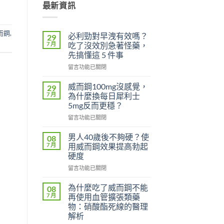
最新資訊
而鋼
,
必利勁對早洩有效嗎？
29
7 月
吃了沒效別急著怪藥，
先搞懂這 5 件事
在
留言功能已關閉
〈必
利
威而鋼100mg沒感覺，
29
勁
7 月
為什麼換每日犀利士
對
5mg反而更穩？
早
在
洩
留言功能已關閉
〈威
有
而
效
男人40歲後不夠硬？使
08
鋼
嗎？
7 月
用威而鋼效果提高勃起
100mg
吃
硬度
沒
了
在
感
留言功能已關閉
沒
〈男
覺，
效
人
為
別
為什麼吃了威而鋼不能
08
40
什
急
7 月
再使用血管擴張類藥
歲
麼
著
物：硝酸酯死線的醫理
後
換
怪
解析
不
每
藥，