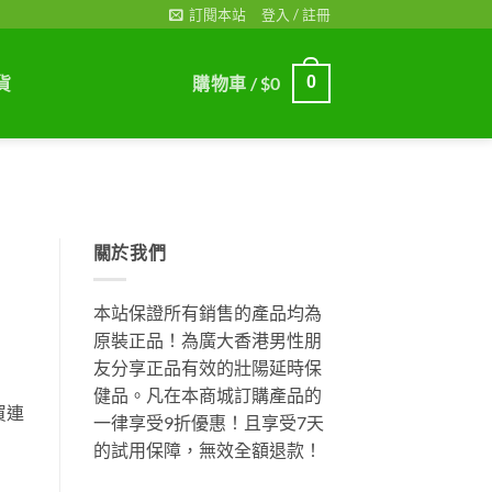
訂閱本站
登入 / 註冊
貨
購物車 /
$
0
0
關於我們
本站保證所有銷售的產品均為
原裝正品！為廣大香港男性朋
友分享正品有效的壯陽延時保
健品。凡在本商城訂購產品的
買連
一律享受9折優惠！且享受7天
的試用保障，無效全額退款！