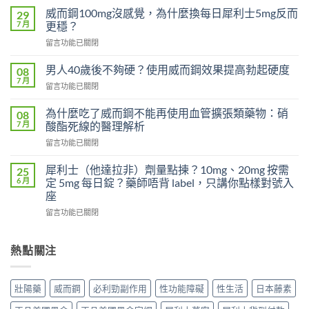
利
威而鋼100mg沒感覺，為什麼換每日犀利士5mg反而
29
勁
7 月
更穩？
對
在
留言功能已關閉
早
〈威
洩
而
有
男人40歲後不夠硬？使用威而鋼效果提高勃起硬度
08
鋼
效
7 月
在
留言功能已關閉
100mg
嗎？
〈男
沒
吃
人
為什麼吃了威而鋼不能再使用血管擴張類藥物：硝
感
08
了
40
7 月
覺，
酸酯死線的醫理解析
沒
歲
為
效
在
留言功能已關閉
後
什
別
〈為
不
麼
急
什
夠
犀利士（他達拉非）劑量點揀？10mg、20mg 按需
25
換
著
麼
硬？
6 月
定 5mg 每日錠？藥師唔背 label，只講你點樣對號入
每
怪
吃
使
座
日
藥，
了
用
犀
先
在
威
留言功能已關閉
威
利
搞
〈犀
而
而
士
懂
利
鋼
鋼
5mg
這
士
不
熱點關注
效
反
5
（他
能
果
而
件
達
再
提
更
事〉
拉
使
高
壯陽藥
威而鋼
必利勁副作用
性功能障礙
性生活
日本藤素
穩？〉
中
非）
用
勃
中
劑
血
起