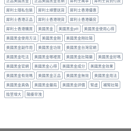
正品美國黑金
正品美國黑金官網
犀利士萬寧
犀利士貨到付款
量
管
硬
點
擴
度〉
犀利士隱私包裝
犀利士順豐送貨
犀利士香港優惠
揀？
張
中
10mg、
類
犀利士香港正品
犀利士香港現貨
犀利士香港藥房
20mg
藥
按
犀利士香港購買
美國黑金
美國黑金ptt
美國黑金使用心得
物：
需
硝
美國黑金使用方法
美國黑金剛
美國黑金剛壯陽
定
酸
5mg
酯
美國黑金副作用
美國黑金功效
美國黑金台灣官網
每
死
日
線
美國黑金吃法
美國黑金哪裡買
美國黑金壯陽藥
美國黑金好嗎
錠？
的
藥
醫
美國黑金官網
美國黑金心得
美國黑金成分
美國黑金效果
師
理
唔
解
美國黑金有效嗎
美國黑金正品
美國黑金無效
美國黑金用法
背
析〉
label，
中
美國黑金真偽
美國黑金藥局
美國黑金評價
腎虛
補腎壯陽
只
講
陰莖增大
陽痿早洩
你
點
樣
對
號
入
座〉