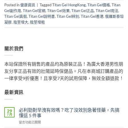
Posted in
健康資訊
|
Tagged
Titan Gel HongKong
,
Titan Gel價格
,
Titan
Gel副作用
,
Titan Gel官網
,
Titan Gel效果
,
Titan Gel正品
,
Titan Gel用法
,
Titan Gel真假
,
Titan Gel說明書
,
Titan Gel辨別
,
Titan Gel香港
,
俄羅斯泰坦
凝膠
,
陰莖增大
,
陰莖增粗
關於我們
本站保證所有銷售的產品均為原裝正品！為廣大香港男性朋
友分享正品有效的壯陽延時保健品。凡在本商城訂購產品的
一律享受9折優惠！且享受7天的試用保障，無效全額退款！
最新資訊
必利勁對早洩有效嗎？吃了沒效別急著怪藥，先搞
29
7 月
懂這 5 件事
在
留言功能已關閉
〈必