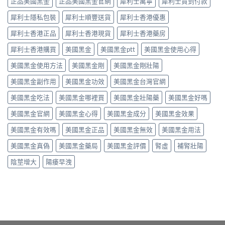
正品美國黑金
正品美國黑金官網
犀利士萬寧
犀利士貨到付款
量
管
硬
點
擴
度〉
犀利士隱私包裝
犀利士順豐送貨
犀利士香港優惠
揀？
張
中
10mg、
類
犀利士香港正品
犀利士香港現貨
犀利士香港藥房
20mg
藥
按
犀利士香港購買
美國黑金
美國黑金ptt
美國黑金使用心得
物：
需
硝
美國黑金使用方法
美國黑金剛
美國黑金剛壯陽
定
酸
5mg
酯
美國黑金副作用
美國黑金功效
美國黑金台灣官網
每
死
日
線
美國黑金吃法
美國黑金哪裡買
美國黑金壯陽藥
美國黑金好嗎
錠？
的
藥
醫
美國黑金官網
美國黑金心得
美國黑金成分
美國黑金效果
師
理
唔
解
美國黑金有效嗎
美國黑金正品
美國黑金無效
美國黑金用法
背
析〉
label，
中
美國黑金真偽
美國黑金藥局
美國黑金評價
腎虛
補腎壯陽
只
講
陰莖增大
陽痿早洩
你
點
樣
對
號
入
座〉