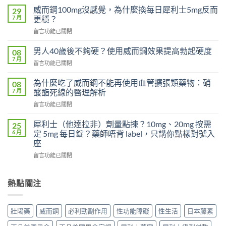
利
威而鋼100mg沒感覺，為什麼換每日犀利士5mg反而
29
勁
7 月
更穩？
對
在
留言功能已關閉
早
〈威
洩
而
有
男人40歲後不夠硬？使用威而鋼效果提高勃起硬度
08
鋼
效
7 月
在
留言功能已關閉
100mg
嗎？
〈男
沒
吃
人
為什麼吃了威而鋼不能再使用血管擴張類藥物：硝
感
08
了
40
7 月
覺，
酸酯死線的醫理解析
沒
歲
為
效
在
留言功能已關閉
後
什
別
〈為
不
麼
急
什
夠
犀利士（他達拉非）劑量點揀？10mg、20mg 按需
25
換
著
麼
硬？
6 月
定 5mg 每日錠？藥師唔背 label，只講你點樣對號入
每
怪
吃
使
座
日
藥，
了
用
犀
先
在
威
留言功能已關閉
威
利
搞
〈犀
而
而
士
懂
利
鋼
鋼
5mg
這
士
不
熱點關注
效
反
5
（他
能
果
而
件
達
再
提
更
事〉
拉
使
高
壯陽藥
威而鋼
必利勁副作用
性功能障礙
性生活
日本藤素
穩？〉
中
非）
用
勃
中
劑
血
起