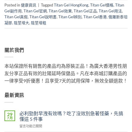
Posted in
健康資訊
|
Tagged
Titan Gel HongKong
,
Titan Gel價格
,
Titan
Gel副作用
,
Titan Gel官網
,
Titan Gel效果
,
Titan Gel正品
,
Titan Gel用法
,
Titan Gel真假
,
Titan Gel說明書
,
Titan Gel辨別
,
Titan Gel香港
,
俄羅斯泰坦
凝膠
,
陰莖增大
,
陰莖增粗
關於我們
本站保證所有銷售的產品均為原裝正品！為廣大香港男性朋
友分享正品有效的壯陽延時保健品。凡在本商城訂購產品的
一律享受9折優惠！且享受7天的試用保障，無效全額退款！
最新資訊
必利勁對早洩有效嗎？吃了沒效別急著怪藥，先搞
29
7 月
懂這 5 件事
在
留言功能已關閉
〈必