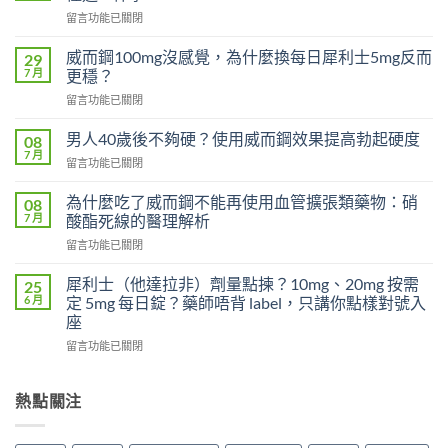
在
留言功能已關閉
〈必
利
威而鋼100mg沒感覺，為什麼換每日犀利士5mg反而
29
勁
7 月
更穩？
對
在
留言功能已關閉
早
〈威
洩
而
有
男人40歲後不夠硬？使用威而鋼效果提高勃起硬度
08
鋼
效
7 月
在
留言功能已關閉
100mg
嗎？
〈男
沒
吃
人
為什麼吃了威而鋼不能再使用血管擴張類藥物：硝
感
08
了
40
7 月
覺，
酸酯死線的醫理解析
沒
歲
為
效
在
留言功能已關閉
後
什
別
〈為
不
麼
急
什
夠
犀利士（他達拉非）劑量點揀？10mg、20mg 按需
25
換
著
麼
硬？
6 月
定 5mg 每日錠？藥師唔背 label，只講你點樣對號入
每
怪
吃
使
座
日
藥，
了
用
犀
先
在
威
留言功能已關閉
威
利
搞
〈犀
而
而
士
懂
利
鋼
鋼
5mg
這
士
不
熱點關注
效
反
5
（他
能
果
而
件
達
再
提
更
事〉
拉
使