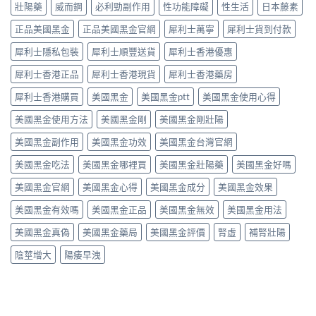
高
壯陽藥
威而鋼
必利勁副作用
性功能障礙
性生活
日本藤素
穩？〉
中
非）
用
勃
中
劑
血
起
正品美國黑金
正品美國黑金官網
犀利士萬寧
犀利士貨到付款
量
管
硬
點
擴
度〉
犀利士隱私包裝
犀利士順豐送貨
犀利士香港優惠
揀？
張
中
10mg、
類
犀利士香港正品
犀利士香港現貨
犀利士香港藥房
20mg
藥
按
犀利士香港購買
美國黑金
美國黑金ptt
美國黑金使用心得
物：
需
硝
美國黑金使用方法
美國黑金剛
美國黑金剛壯陽
定
酸
5mg
酯
美國黑金副作用
美國黑金功效
美國黑金台灣官網
每
死
日
線
美國黑金吃法
美國黑金哪裡買
美國黑金壯陽藥
美國黑金好嗎
錠？
的
藥
醫
美國黑金官網
美國黑金心得
美國黑金成分
美國黑金效果
師
理
唔
解
美國黑金有效嗎
美國黑金正品
美國黑金無效
美國黑金用法
背
析〉
label，
中
美國黑金真偽
美國黑金藥局
美國黑金評價
腎虛
補腎壯陽
只
講
陰莖增大
陽痿早洩
你
點
樣
對
號